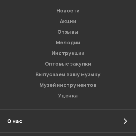
Новости
Акции
Отзывы
Мелодии
Я даю
согласие
на обработку персональных данных в
Инструкции
соответствии с
Политикой в отношении обработки
персональных данных.
Оптовые закупки
Введите проверочное число:
Выпускаем вашу музыку
Музей инструментов
Уценка
О нас
Отправить