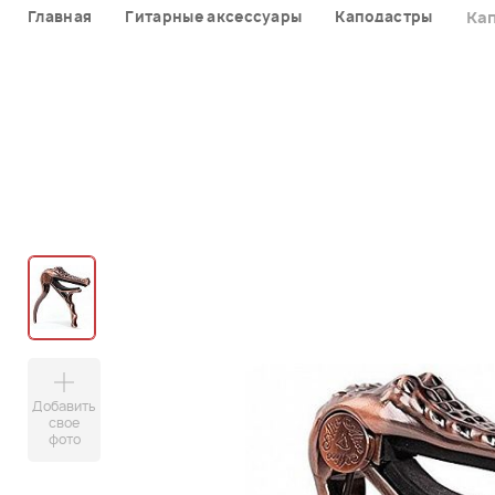
Главная
Гитарные аксессуары
Каподастры
Кап
Добавить
свое
фото