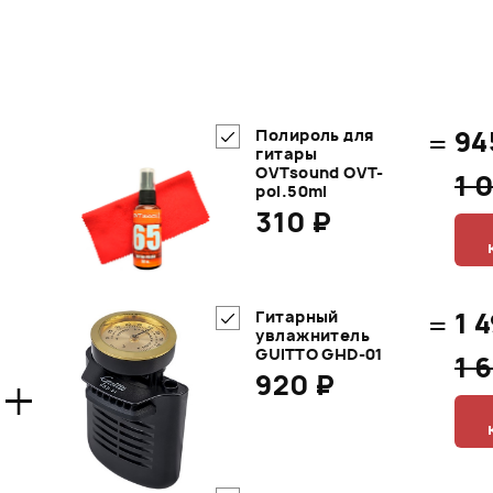
=
94
Полироль для
гитары
OVTsound OVT-
1 
pol.50ml
310 ₽
=
1 
Гитарный
увлажнитель
GUITTO GHD-01
1 
+
920 ₽