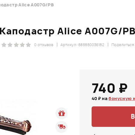
одастр Alice A007G/PB
Каподастр Alice A007G/P
0 отзывов
Артикул: 888880036182
Поделиться
740 ₽
40 ₽ на
бонусную 
В