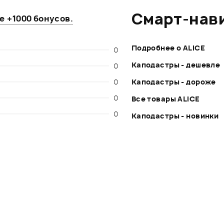
Смарт-нав
те
+1000 бонусов
.
Подробнее о ALICE
0
Каподастры - дешевле
0
0
Каподастры - дороже
0
Все товары ALICE
0
Каподастры - новинки