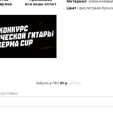
Материал:
алюминиевый
держка
все виды оплат
Цвет:
фиолетовая бронз
Забрать в ПВЗ
151 р.
(от 5 д.)
 доставки