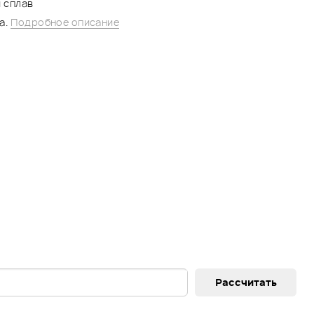
 сплав
а.
Подробное описание