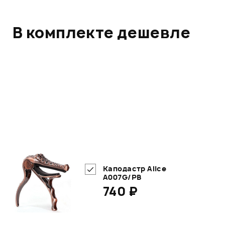
В комплекте дешевле
Каподастр Alice
A007G/PB
740 ₽