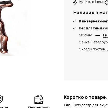
Купить в 1 клик
Наличие в маг
В интернет-маг
Бесплатный са
Москва
1 и
Санкт-Петербур
Склады поставщ
Коротко о товаре:
Тип:
Каподастр для акус
нтия
Принимаем