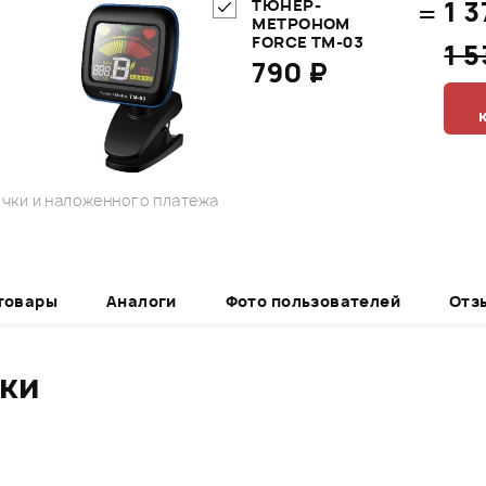
=
1 3
ТЮНЕР-
МЕТРОНОМ
FORCE TM-03
1 
790 ₽
чки и наложенного платежа
товары
Аналоги
Фото пользователей
Отз
ики