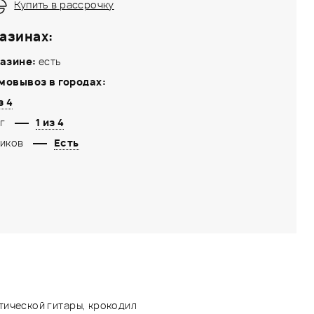
Купить в рассрочку
азинах:
азине:
есть
мовывоз в городах:
з 4
г
1 из 4
иков
Есть
тической гитары, крокодил