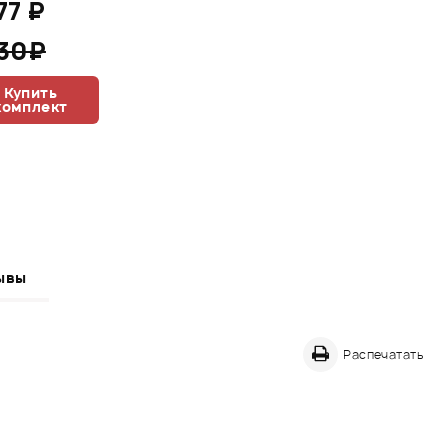
77 ₽
530₽
Купить
комплект
ывы
Распечатать