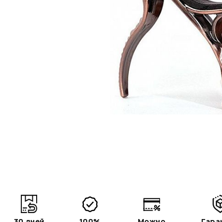
30 дней
100%
Можно
Гара