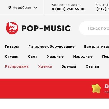
Бесплатная линия
Санкт-
на Проспекте Большевиков
на Проспекте Большевиков
на Бассейной
Не выбран
8 (800) 250-55-00
(812) 
на Рубинштейна
на Проспекте Большевиков
Гитары
Гитарное оборудование
Все для гита
Студия
Свет
Ударные
Народные
Пер
Распродажа
Уценка
Бренды
Статьи