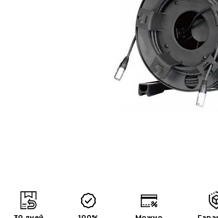
30 дней
100%
Можно
Гара