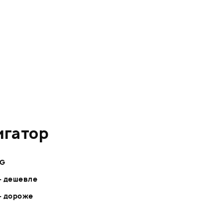
игатор
NG
- дешевле
- дороже
G