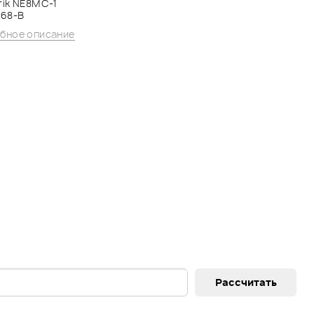
rik NE8MC-1
568-B
бное описание