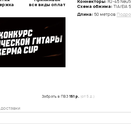
Коннекторы:
RJ-45 Neut
держка
все виды оплат
Схема обжима:
TIA/EIA 
Длина:
50 метров
Подро
Забрать в ПВЗ
151 р.
(от 5 д.)
 доставки