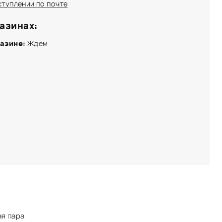
ступлении по почте
азинах:
азине:
Ждем
ая пара