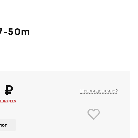
17-50m
 ₽
Нашли дешевле?
 карту
лог