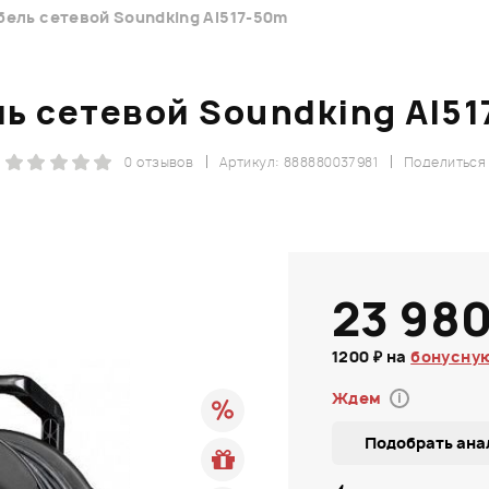
бель сетевой Soundking AI517-50m
ь сетевой Soundking AI5
0 отзывов
Артикул: 888880037981
Поделиться
23 980
1200 ₽ на
бонусную
Ждем
i
Подобрать ана