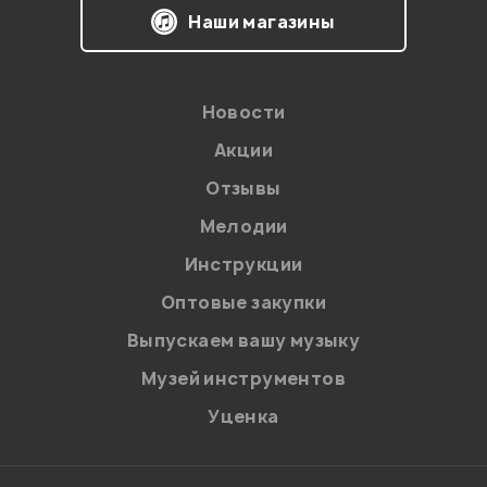
Наши магазины
Новости
Акции
Отзывы
Мелодии
Я даю
согласие
на обработку персональных данных в
Инструкции
соответствии с
Политикой в отношении обработки
персональных данных.
Оптовые закупки
Введите проверочное число:
Выпускаем вашу музыку
Музей инструментов
Уценка