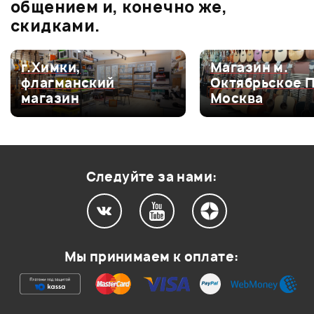
общением и, конечно же,
скидками.
г.Химки,
Магазин м.
Мой отзыв о товаре
флагманский
Октябрьское 
магазин
Москва
Ваша оценка:
Впечатления о товаре:
Следуйте за нами:
Мы принимаем к оплате: