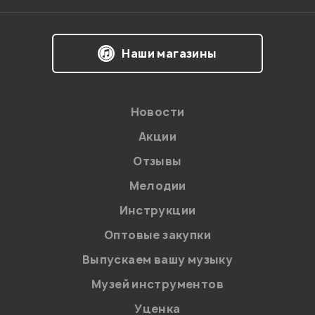
Я даю
согласие
на обработку персональных данных в
Наши магазины
соответствии с
Политикой в отношении обработки
персональных данных.
Введите проверочное число:
Новости
Акции
Отзывы
Мелодии
Инструкции
Отправить
Оптовые закупки
Выпускаем вашу музыку
Музей инструментов
Уценка