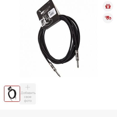
Добавить
свое
фото