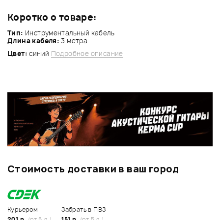
Коротко о товаре:
Тип:
Инструментальный кабель
Длина кабеля:
3 метра
Цвет:
синий
Подробное описание
Стоимость доставки в ваш город
Курьером
Забрать в ПВЗ
201 р.
(от 5 д.)
151 р.
(от 5 д.)