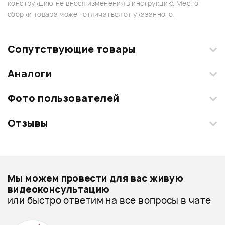
конструкцию, не внося изменения в инструкцию. Место
сборки товара может отличаться от указанного.
Сопутствующие товары
Аналоги
Фото пользователей
Отзывы
Загрузите свои фотографии купленного товара и получите
+1000 бонусов
.
Смарт-навигатор
Добавить свое фото
Подробнее о INVOTONE
Мы можем провести для вас живую
Шнуры JACK-JACK - дешевле
видеоконсультацию
или быстро ответим на все вопросы в чате
Шнуры JACK-JACK - дороже
ХИТ
85 ₽
Все товары INVOTONE
КЕЙС ДЛЯ ГИТАРНЫХ