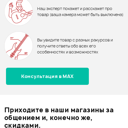
ЭФФЕКТОВ STAGG UPC-535
ХИТ
ПЕРЕХОДНИК FORCE CFA-031
Шнуры JACK-JACK - новинки
Наш эксперт покажет и расскажет про
630 ₽
610 ₽
товар (ваша камера может быть выключена)
Ожидается
ГИТАРНЫЙ КАБЕЛЬ FORCE
Кабель инструментальный
FGC-09/4,5
В корзину
LEEM CR-15
Отзывы
Оставьте отзыв и получите
+1000
0
бонусов
.
В корзину
В корзину
Вы увидите товар с разных ракурсов и
0.0
получите ответы обо всех его
особенностях и возможностях
Консультация в MAX
Оценка
5
0
Оценка
4
0
Оценка
3
0
Оценка
2
0
Приходите в наши магазины за
Оценка
1
0
общением и, конечно же,
скидками.