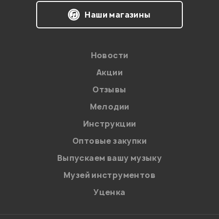
Я даю
согласие
на обработку персональных данных в
Наши магазины
соответствии с
Политикой в отношении обработки
персональных данных.
Введите проверочное число:
Новости
Акции
Отзывы
Мелодии
Инструкции
Отправить
Оптовые закупки
Выпускаем вашу музыку
Музей инструментов
Уценка