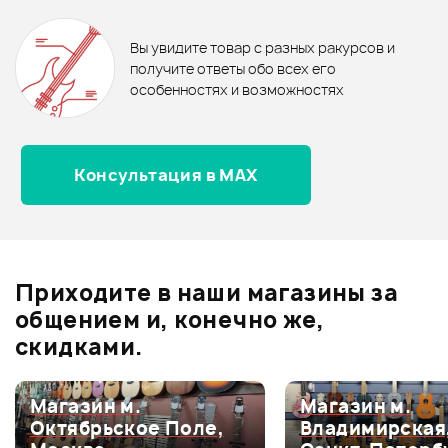
Отзывы
Оставьте отзыв и получите
+1000
0
бонусов
.
В корзину
В корзину
Вы увидите товар с разных ракурсов и
0.0
получите ответы обо всех его
особенностях и возможностях
Консультация в MAX
Оценка
5
0
Оценка
4
0
Оценка
3
0
Оценка
2
0
Приходите в наши магазины за
Оценка
1
0
общением и, конечно же,
скидками.
Магазин м.
Магазин м.
Мой отзыв о товаре
Октябрьское Поле,
Владимирская