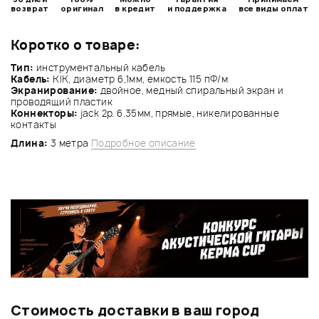
возврат
оригинал
в кредит
и поддержка
все виды оплат
Коротко о товаре:
Тип:
инструментальный кабель
Кабель:
KIK, диаметр 6,1мм, емкость 115 пФ/м
Экранирование:
двойное, медный спиральный экран и
проводящий пластик
Коннекторы:
jack 2p. 6.35мм, прямые, никелированные
контакты
Длина:
3 метра
Подробное описание
Стоимость доставки в ваш город