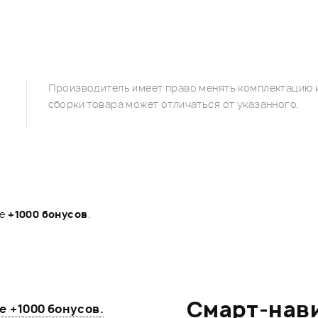
Производитель имеет право менять комплектацию и
сборки товара может отличаться от указанного.
те
+1000 бонусов
.
Смарт-нав
те
+1000 бонусов
.