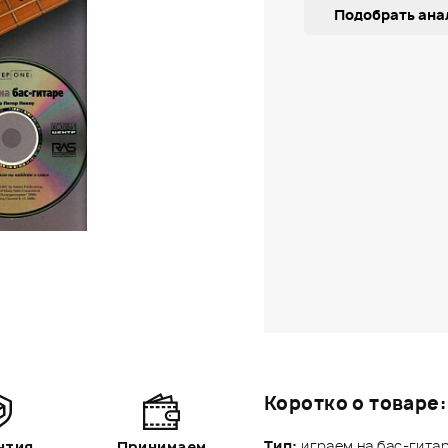
Подобрать ана
Коротко о товаре:
Тип:
играем на бас-гитар
нтия
Принимаем