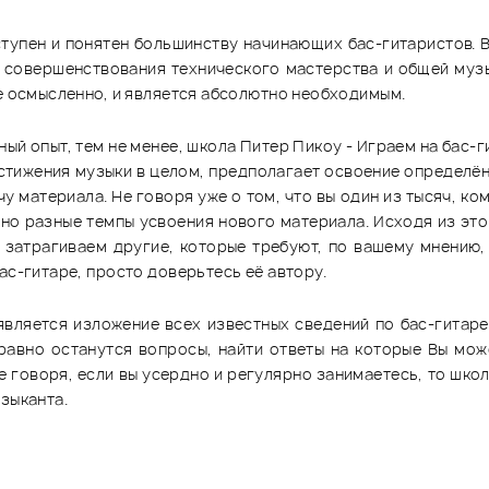
ступен и понятен большинству начинающих бас-гитаристов. В
го совершенствования технического мастерства и общей муз
не осмысленно, и является абсолютно необходимым.
й опыт, тем не менее, школа Питер Пикоу - Играем на бас-ги
остижения музыки в целом, предполагает освоение определё
у материала. Не говоря уже о том, что вы один из тысяч, ком
но разные темпы усвоения нового материала. Исходя из это
 затрагиваем другие, которые требуют, по вашему мнению, 
ас-гитаре, просто доверьтесь её автору.
является изложение всех известных сведений по бас-гитаре.
 равно останутся вопросы, найти ответы на которые Вы може
 говоря, если вы усердно и регулярно занимаетесь, то школ
зыканта.