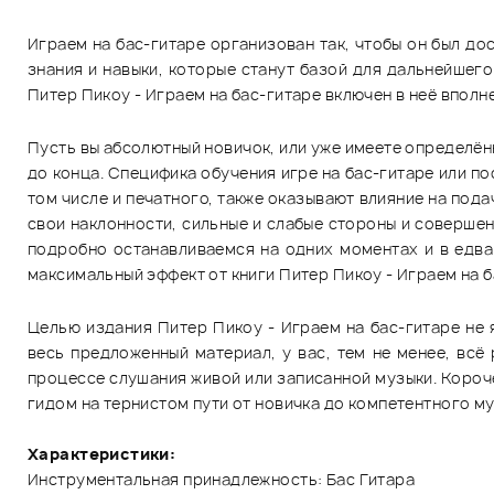
Играем на бас-гитаре организован так, чтобы он был до
знания и навыки, которые станут базой для дальнейше
Питер Пикоу - Играем на бас-гитаре включен в неё впол
Пусть вы абсолютный новичок, или уже имеете определённы
до конца. Специфика обучения игре на бас-гитаре или п
том числе и печатного, также оказывают влияние на подач
свои наклонности, сильные и слабые стороны и совершен
подробно останавливаемся на одних моментах и в едва
максимальный эффект от книги Питер Пикоу - Играем на б
Целью издания Питер Пикоу - Играем на бас-гитаре не 
весь предложенный материал, у вас, тем не менее, всё
процессе слушания живой или записанной музыки. Короче
гидом на тернистом пути от новичка до компетентного му
Характеристики:
Инструментальная принадлежность: Бас Гитара