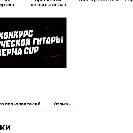
держка
все виды оплат
то пользователей
Отзывы
ики