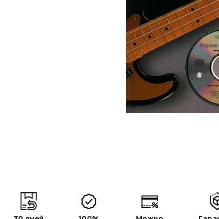
30 дней
100%
Можно
Гара