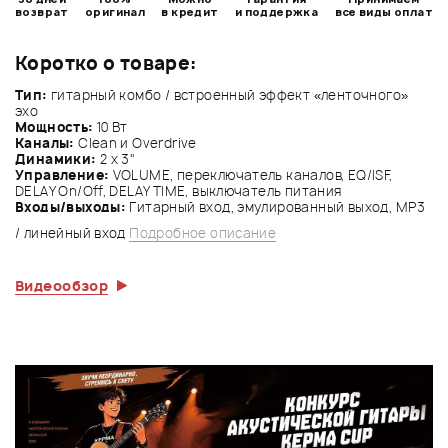
возврат
оригинал
в кредит
и поддержка
все виды оплат
Коротко о товаре:
Тип:
гитарный комбо / встроенный эффект «ленточного»
эхо
Мощность:
10 Вт
Каналы:
Clean и Overdrive
Динамики:
2 x 3"
Управление:
VOLUME, переключатель каналов, EQ/ISF,
DELAY On/Off, DELAY TIME, выключатель питания
Входы/выходы:
Гитарный вход, эмулированный выход, MP3
/ линейный вход
Подробное описание
Видеообзор