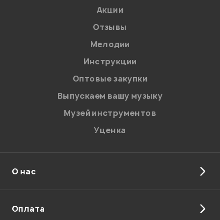
Акции
Отзывы
Мелодии
Я даю
согласие
на обработку персональных данных в
Инструкции
соответствии с
Политикой в отношении обработки
персональных данных.
Оптовые закупки
Введите проверочное число:
Выпускаем вашу музыку
Музей инструментов
Уценка
О нас
Отправить
Оплата