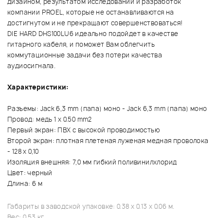
дизайном, результатом исследований и разработок
компании PROEL, которые не останавливаются на
достигнутом и не прекращают совершенствоваться!
DIE HARD DHS100LU6 идеально подойдет в качестве
гитарного кабеля, и поможет Вам облегчить
коммутационные задачи без потери качества
аудиосигнала.
Характеристики:
Разъемы: Jack 6,3 mm (папа) моно - Jack 6,3 mm (папа) моно
Провод: медь 1 x 0.50 mm2
Первый экран: ПВХ с высокой проводимостью
Второй экран: плотная плетеная луженая медная проволока
- 128 х 0,10
Изоляция внешняя: 7,0 мм гибкий поливинилхлорид
Цвет: черный
Длина: 6 м
Габариты в заводской упаковке: 0.38 x 0.13 x 0.06 м.
Вес: 0.53 кг