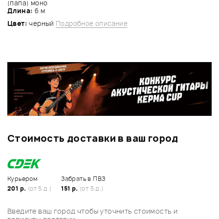
(папа) моно
Длина:
6 м
Цвет:
черный
Подробное описание
Стоимость доставки в ваш город
Курьером
Забрать в ПВЗ
201 р.
(от 5 д.)
151 р.
(от 5 д.)
Введите ваш город чтобы уточнить стоимость и