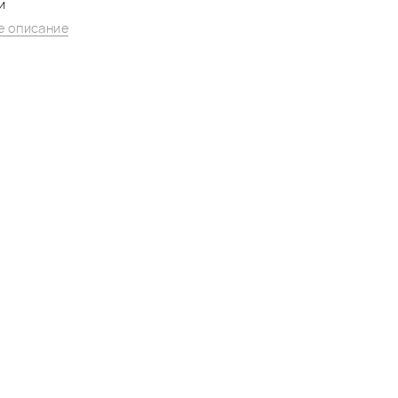
и
 описание