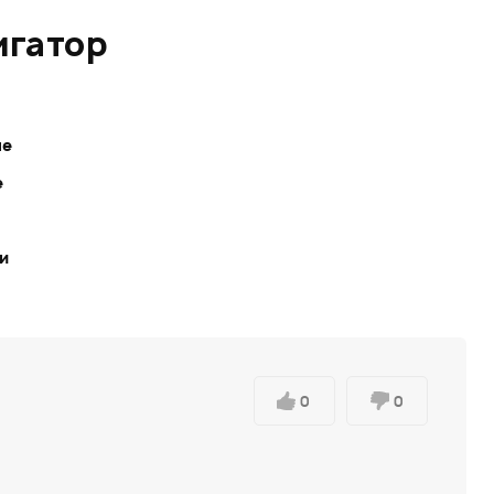
игатор
ле
е
ки
0
0