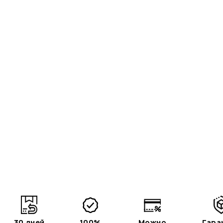
30 дней
100%
Можно
Гара