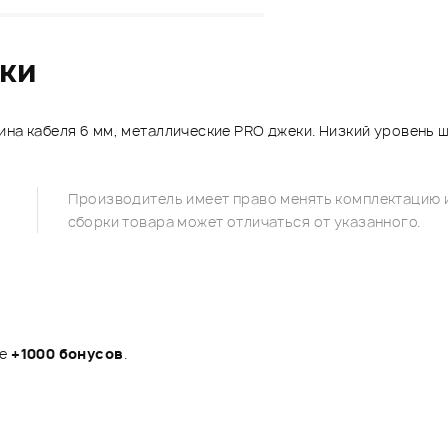
ики
на кабеля 6 мм, металлические PRO джеки. Низкий уровень ш
Производитель имеет право менять комплектацию и
сборки товара может отличаться от указанного.
те
+1000 бонусов
.