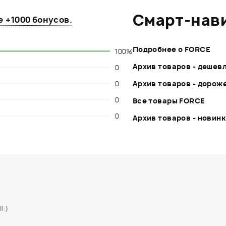
Смарт-нав
те
+1000 бонусов
.
Подробнее о FORCE
100%
Архив товаров - дешев
0
0
Архив товаров - дорож
0
Все товары FORCE
0
Архив товаров - новин
!:)