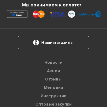
Мы принимаем к оплате:
Я даю
согласие
на обработку персональных данных в
Наши магазины
соответствии с
Политикой в отношении обработки
персональных данных.
Введите проверочное число:
Новости
Акции
Отзывы
Мелодии
Инструкции
Отправить
Оптовые закупки