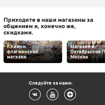
Оценка
3
0
Оценка
2
0
Приходите в наши магазины за
Оценка
1
0
общением и, конечно же,
скидками.
г.Химки,
Магазин м.
Мой отзыв о товаре
флагманский
Октябрьское 
магазин
Москва
Ваша оценка:
Впечатления о товаре:
Следуйте за нами: