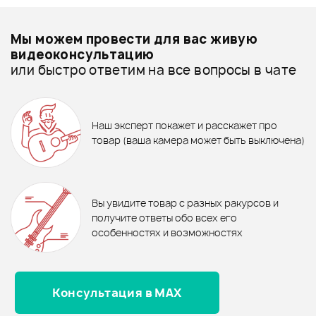
Добавить свое фото
Подробнее о PLANET WAVES
Мы можем провести для вас живую
Шнуры JACK-JACK - дешевле
видеоконсультацию
или быстро ответим на все вопросы в чате
Шнуры JACK-JACK - дороже
1 170 ₽
150 ₽
Все товары PLANET WAVES
Держатель для аудиокабеля
ПЕРЕХОДНИК FORCE CFC-002
Шнуры JACK-JACK - новинки
Наш эксперт покажет и расскажет про
FORCE CPS-200
3 390 ₽
3 390 ₽
товар (ваша камера может быть выключена)
ГИТАРНЫЙ КАБЕЛЬ PLANET
ГИТАРНЫЙ КАБЕЛЬ PLANET
WAVES PW-AGRA-20
В корзину
WAVES PW-AG-20
В корзину
Отзывы
Оставьте отзыв и получите
+1000
0
бонусов
.
В корзину
В корзину
Вы увидите товар с разных ракурсов и
0.0
получите ответы обо всех его
особенностях и возможностях
Консультация в MAX
Оценка
5
0
Оценка
4
0