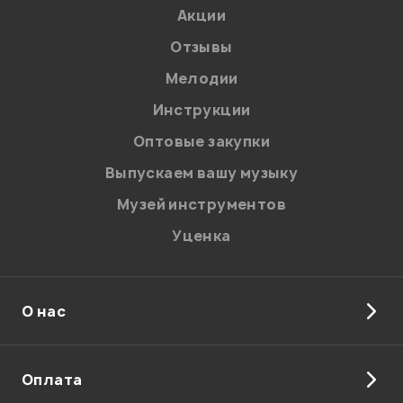
Акции
Отзывы
Мелодии
Я даю
согласие
на обработку персональных данных в
Инструкции
соответствии с
Политикой в отношении обработки
персональных данных.
Оптовые закупки
Введите проверочное число:
Выпускаем вашу музыку
Музей инструментов
Уценка
О нас
Отправить
Оплата