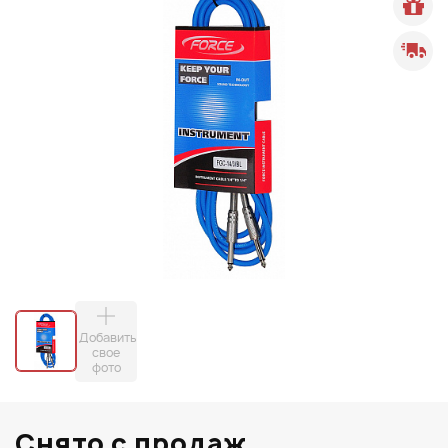
Добавить
свое
фото
Снято с продаж