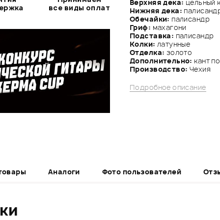
Верхняя дека:
цельный 
держка
все виды оплат
Нижняя дека:
палисанд
Обечайки:
палисандр
Гриф:
махагони
Подставка:
палисандр
Колки:
латунные
Отделка:
золото
Дополнительно:
кант по
Производство:
Чехия
Подробное описание
товары
Аналоги
Фото пользователей
Отз
ики