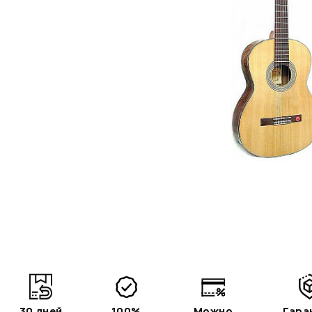
30 дней
100%
Можно
Гара