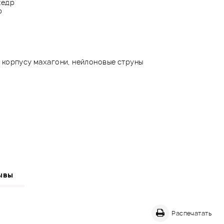
кедр
р
 корпусу махагони, нейлоновые струны
ывы
Распечатать