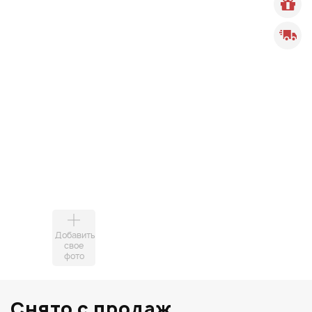
Добавить
свое
фото
Снято с продаж