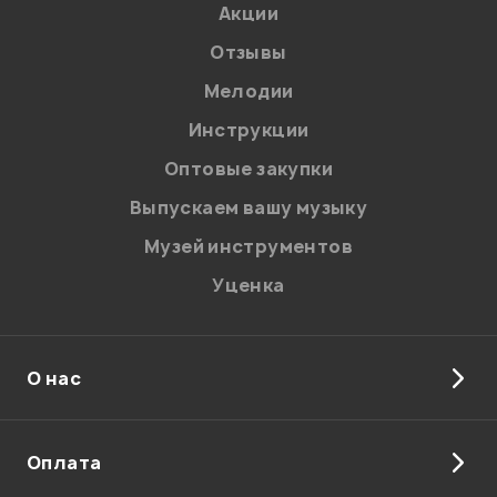
Акции
Отзывы
Мелодии
Я даю
согласие
на обработку персональных данных в
Инструкции
соответствии с
Политикой в отношении обработки
персональных данных.
Оптовые закупки
Введите проверочное число:
Выпускаем вашу музыку
Музей инструментов
Уценка
О нас
Отправить
Оплата