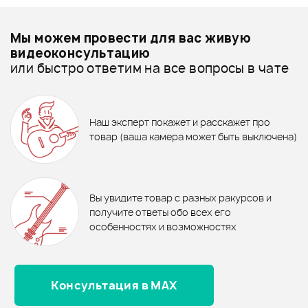
Добавить свое фото
Подробнее о LA BELLA
Мы можем провести для вас живую
Струны для акустических гитар - дешевле
видеоконсультацию
или быстро ответим на все вопросы в чате
Струны для акустических гитар - дороже
1 386 ₽
750 ₽
Все товары LA BELLA
СТРУНЫ LA BELLA 7GPT
ГИТАРНЫЙ РЕМЕНЬ STAGG
SN5 BLK
ЖИДКОСТЬ ДЛЯ ОЧИСТКИ
Струны для акустических гитар - новинки
Наш эксперт покажет и расскажет про
DUNLOP 654
товар (ваша камера может быть выключена)
1 525 ₽
Ожидается
В корзину
СТРУНЫ LA BELLA C500T
Отзывы
Оставьте отзыв и получите
+1000
0
бонусов
.
Вы увидите товар с разных ракурсов и
0.0
получите ответы обо всех его
особенностях и возможностях
Рейтинг
Рейтинг
Страна происхождения
Страна происхождения
Консультация в MAX
Оценка
5
0
СОЕДИНЕННЫЕ ШТАТЫ
СОЕДИНЕННЫЕ ШТАТЫ
Оценка
4
0