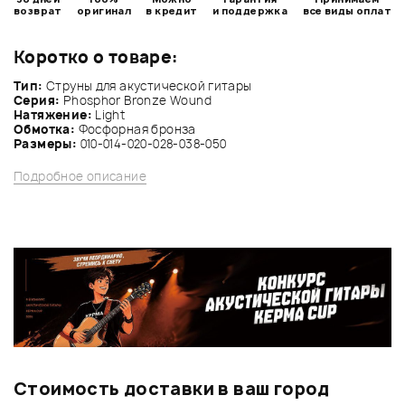
возврат
оригинал
в кредит
и поддержка
все виды оплат
Коротко о товаре:
Тип:
Струны для акустической гитары
Серия:
Phosphor Bronze Wound
Натяжение:
Light
Обмотка:
Фосфорная бронза
Размеры:
010-014-020-028-038-050
Подробное описание
Стоимость доставки в ваш город