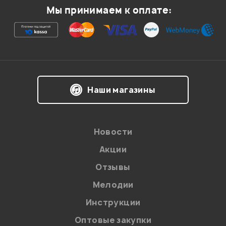
Мы принимаем к оплате:
Я даю
согласие
на обработку персональных данных в
Наши магазины
соответствии с
Политикой в отношении обработки
персональных данных.
Введите проверочное число:
Новости
Акции
Отзывы
Мелодии
Инструкции
Отправить
Оптовые закупки