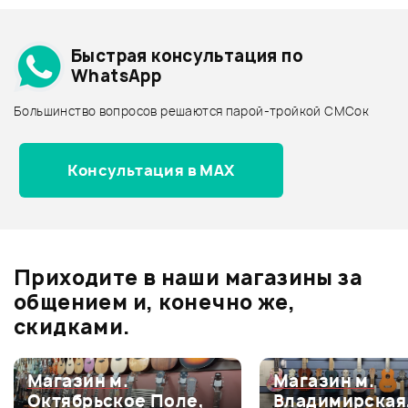
Добавить свое фото
Подробнее о FENDER
Быстрая консультация по
Архив товаров - дешевле
WhatsApp
Архив товаров - дороже
Большинство вопросов решаются парой-тройкой СМСок
Все товары FENDER
Архив товаров - новинки
280 ₽
Консультация в MAX
ДЕРЖАТЕЛЬ ДЛЯ
МЕДИАТОРОВ DUNLOP 5006(J)
ВЕРТУШКА ДЛЯ СТРУН
DUNLOP 105
Отзывы
Оставьте отзыв и получите
+1000
Ожидается
0
бонусов
.
В корзину
Приходите в наши магазины за
0.0
общением и, конечно же,
скидками.
Оценка
5
0
Магазин м.
Магазин м.
Октябрьское Поле,
Владимирская
Оценка
4
0