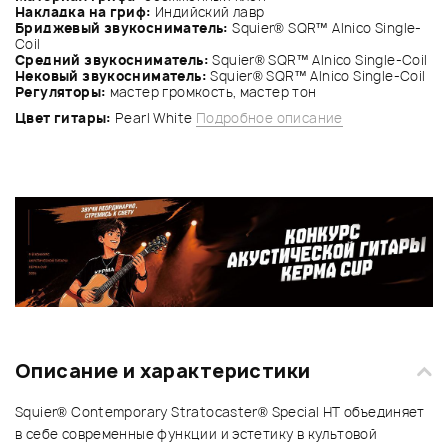
Накладка на гриф:
Индийский лавр
Бриджевый звукосниматель:
Squier® SQR™ Alnico Single-
Coil
Средний звукосниматель:
Squier® SQR™ Alnico Single-Coil
Нековый звукосниматель:
Squier® SQR™ Alnico Single-Coil
Регуляторы:
мастер громкость, мастер тон
Цвет гитары:
Pearl White
Подробное описание
Описание и характеристики
Squier® Contemporary Stratocaster® Special HT объединяет
в себе современные функции и эстетику в культовой