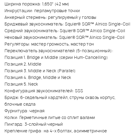
Ширина порожка: 1,650" (42 мм)
Инкрустации: перламутровые точки
Анкерный стержень: регулируемый у головы
Бриджевый звукосниматель: Squier® SQR™ Alnico Single-Coil
Средний звукосниматель: Squier® SQR™ Alnico Single-Coil
Нековый звукосниматель: Squier® SQR™ Alnico Single-Coil
Регуляторы: мастер громкость, мастер тон
Переключатель звукоснимателей (5-позиционный):
Позиция 1. Bridge и Middle (серии Hum-Cancelling)
Позиция 2. Middle
Позиция 3. Middle и Neck (Parallel)
Позиция 4. Bridge, Middle и Neck
Позиция 5. Neck
Конфигурация звукоснимателей: SSS
Бридж: 6-седельный хардтейл, струны сквозь корпус,
блочные седла
Фурнитура: черная
Колки: Герметичные литые со сплит валами
Пикгард: 3-слойный черный
Крепление грифа: на 4-х болтах, асимметричное