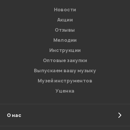
Новости
Акции
Отзывы
Мелодии
Я даю
согласие
на обработку персональных данных в
Инструкции
соответствии с
Политикой в отношении обработки
персональных данных.
Оптовые закупки
Введите проверочное число:
Выпускаем вашу музыку
Музей инструментов
Уценка
О нас
Отправить