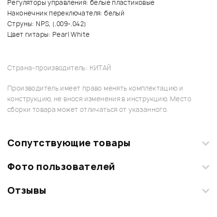
Регуляторы управления: белые пластиковые
Наконечник переключателя: белый
Струны: NPS, (.009-.042)
Цвет гитары: Pearl White
Страна-производитель: КИТАЙ
Производитель имеет право менять комплектацию и
конструкцию, не внося изменения в инструкцию. Место
сборки товара может отличаться от указанного.
Сопутствующие товары
Фото пользователей
Отзывы
Загрузите свои фотографии купленного товара и получите
+1000 бонусов
.
Смарт-навигатор