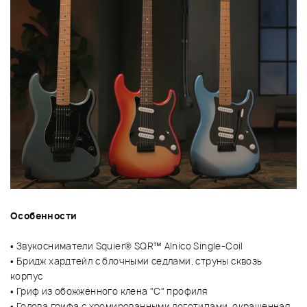
Особенности
• Звукосниматели Squier® SQR™ Alnico Single-Coil
• Бридж хардтейл с блочными седлами, струны сквозь
корпус
• Гриф из обожженного клена "С" профиля
• Голова грифа с хромированными логотипами, окрашенная