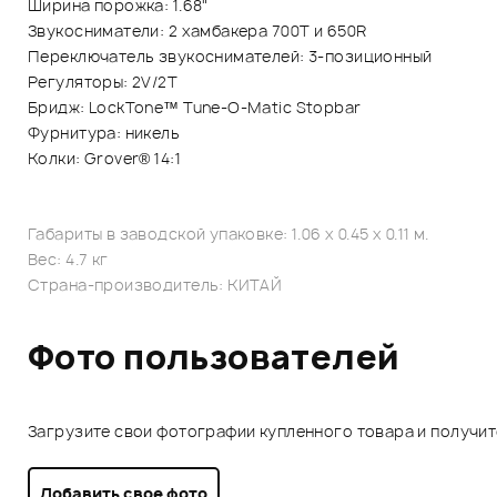
Ширина порожка: 1.68"
Звукосниматели: 2 хамбакера 700T и 650R
Переключатель звукоснимателей: 3-позиционный
Регуляторы: 2V/2Т
Бридж: LockTone™ Tune-O-Matic Stopbar
Фурнитура: никель
Колки: Grover® 14:1
Габариты в заводской упаковке: 1.06 x 0.45 x 0.11 м.
Вес: 4.7 кг
Страна-производитель: КИТАЙ
Фото пользователей
Загрузите свои фотографии купленного товара и получи
Добавить свое фото