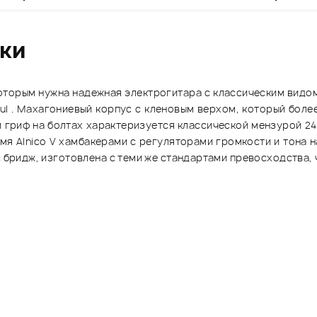
ики
оторым нужна надежная электрогитара с классическим видом и 
ul . Махагониевый корпус с кленовым верхом, который более
 гриф на болтах характеризуется классической мензурой 24.
вумя Alnico V хамбакерами с регуляторами громкости и тона 
 бридж, изготовлена с теми же стандартами превосходства, чт