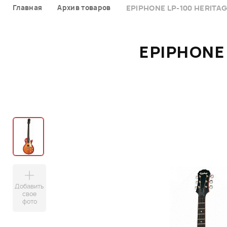
Главная
Архив товаров
EPIPHONE LP-100 HERITA
EPIPHONE
Добавить
свое
фото