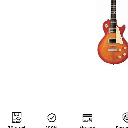
30 дней
100%
Можно
Гара