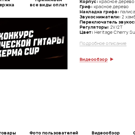
Корпус:
красное дерево
держка
все виды оплат
Гриф:
красное дерево
Накладка грифа:
палис
Звукосниматели:
2 хам
Переключатель звуко
Регуляторы:
2V/2Т
Цвет:
Heritage Cherry S
Подробное описание
Видеообзор
товары
Фото пользователей
Видеообзор