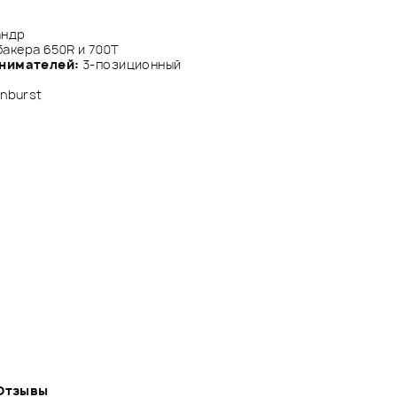
андр
бакера 650R и 700Т
снимателей:
3-позиционный
unburst
Отзывы