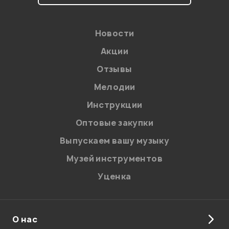
Новости
Акции
Отзывы
Мелодии
Я даю
согласие
на обработку персональных данных в
Инструкции
соответствии с
Политикой в отношении обработки
персональных данных.
Оптовые закупки
Введите проверочное число:
Выпускаем вашу музыку
Музей инструментов
Уценка
О нас
Отправить