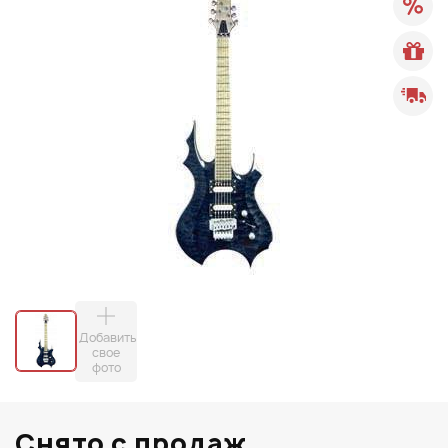
Добавить
свое
фото
Снято с продаж