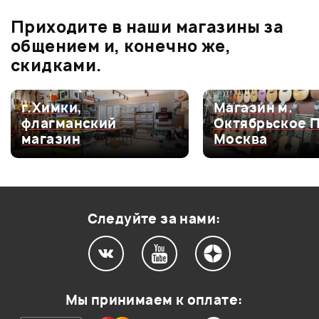
В корзину
Приходите в наши магазины за
0.0
общением и, конечно же,
скидками.
Оценка
5
0
г.Химки,
Магазин м.
флагманский
Октябрьское 
Оценка
4
0
магазин
Москва
Оценка
3
0
Оценка
2
0
Оценка
1
0
Следуйте за нами:
Мой отзыв о товаре
Мы принимаем к оплате: