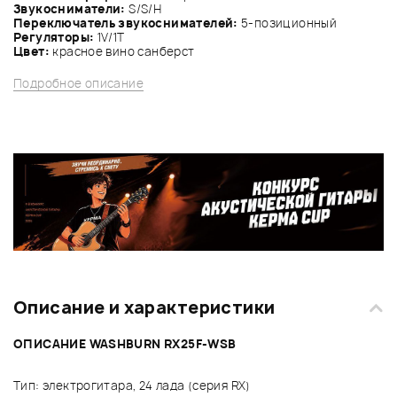
Звукосниматели:
S/S/H
Переключатель звукоснимателей:
5-позиционный
Регуляторы:
1V/1Т
Цвет:
красное вино санберст
Подробное описание
Описание и характеристики
ОПИСАНИЕ WASHBURN RX25F-WSB
Тип: электрогитара, 24 лада (серия RX)