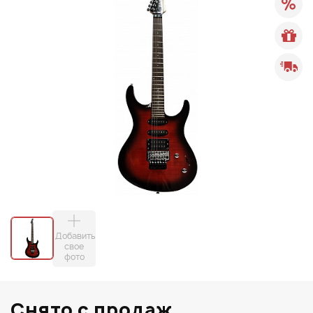
Добавить
свое
фото
Снято с продаж