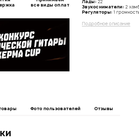
Лады:
22
держка
все виды оплат
Звукосниматели:
2 хам
Регуляторы:
1 громкость
Подробное описание
товары
Фото пользователей
Отзывы
ики