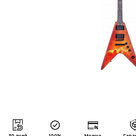
30 дней
100%
Можно
Гара