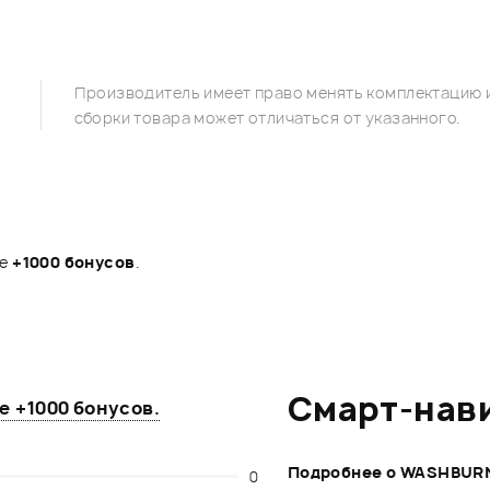
Производитель имеет право менять комплектацию и
сборки товара может отличаться от указанного.
те
+1000 бонусов
.
Смарт-нав
те
+1000 бонусов
.
Подробнее о WASHBUR
0