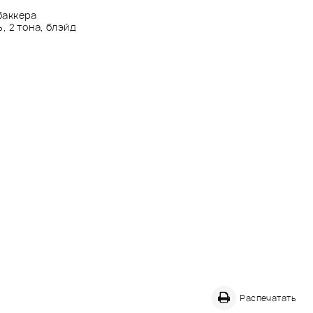
баккера
, 2 тона, блэйд
Распечатать