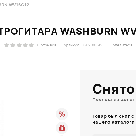
RN WV16G12
ТРОГИТАРА WASHBURN WV
0 отзывов
Артикул: 0602001612
Поделиться
Снято
Последняя цена: 
Товар был снят с
нашего каталога