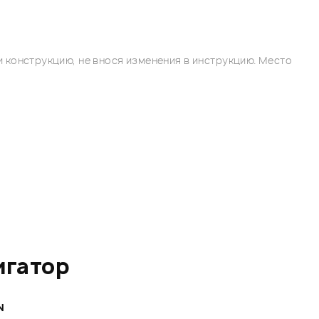
 конструкцию, не внося изменения в инструкцию. Место
игатор
N