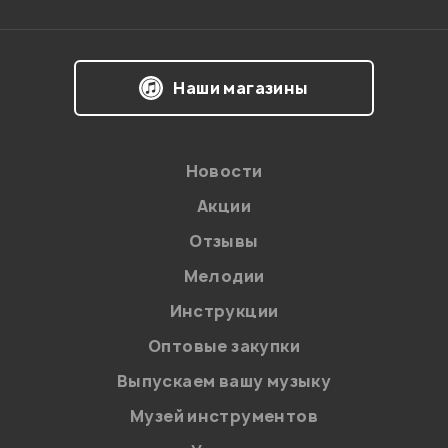
Саша
19.05.2019
Наши магазины
Здравствуйте! Обратитесь, пожалуйста, в наш
сервисный отдел
https://pop-
music.ru/help/obmen-bez-voprosov/
. Обмен,
возврат и т.д. За наш счёт.
Новости
Акции
Администратор
Отзывы
Мелодии
Инструкции
0
0
Оптовые закупки
Есть ли отсечка на этой гитаре?
Выпускаем вашу музыку
Музей инструментов
REM1X
30.04.2018