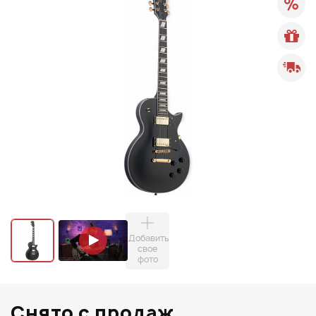
Добавить
свое
фото
Снято с продаж