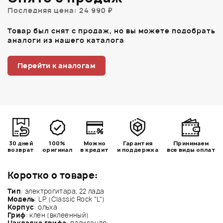
Последняя цена: 24 990 ₽
Товар был снят с продаж, но вы можете подобрать
аналоги из нашего каталога
Перейти к аналогам
30 дней
100%
Можно
Гарантия
Принимаем
возврат
оригинал
в кредит
и поддержка
все виды оплат
Коротко о товаре:
Тип
: электрогитара, 22 лада
Модель
: LP (Classic Rock "L")
Корпус
: ольха
Гриф
: клен (вклеенный)
Накладка грифа
: палисандр