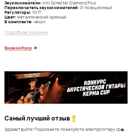
Звукосниматели:
Н/Н Schecter Diamond Plus
Переключатель звукоснимателей:
3-позиционный
Регуляторы:
1V/1Т
Цвет:
металлический красный
В комплекте:
чехол
Подробное описание
Видеообзор
Самый лучший отзыв
Здравствуйте! Подскажите пожалуйста электрогитару ср�...