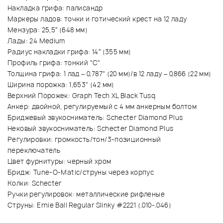
Накладка грифа: палисандр
Маркеры ладов: точки и готический крест на 12 ладу
Мензура: 25,5” (648 мм)
Лады: 24 Medium
Радиус накладки грифа: 14” (355 мм)
Профиль грифа: тонкий "С"
Толщина грифа: 1 лад – 0,787" (20 мм)/в 12 ладу – 0,866 (22 мм)
Ширина порожка: 1,653" (42 мм)
Верхний Порожек: Graph Tech XL Black Tusq
Анкер: двойной, регулируемый с 4 мм анкерным болтом
Бриджевый звукосниматель: Schecter Diamond Plus
Нековый звукосниматель: Schecter Diamond Plus
Регулировки: громкость/тон/3-позиционный
переключатель
Цвет фурнитуры: черный хром
Бридж: Tune-O-Matic/струны через корпус
Колки: Schecter
Ручки регулировок: металлические рифленые
Струны: Ernie Ball Regular Slinky #2221 (.010-.046)