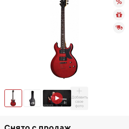
Добавить
свое
фото
Снято с продаж