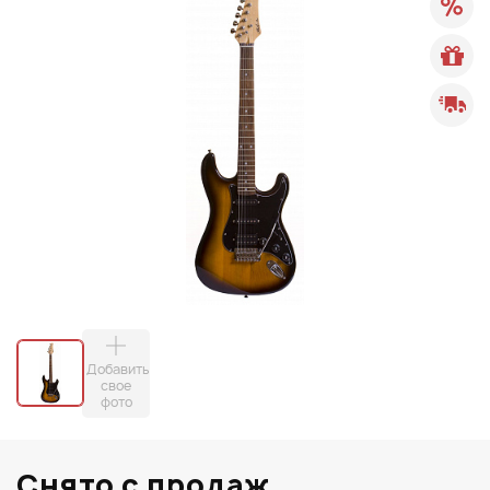
Добавить
свое
фото
Снято с продаж