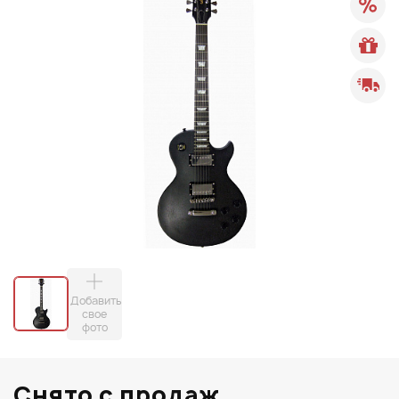
Добавить
свое
фото
Снято с продаж