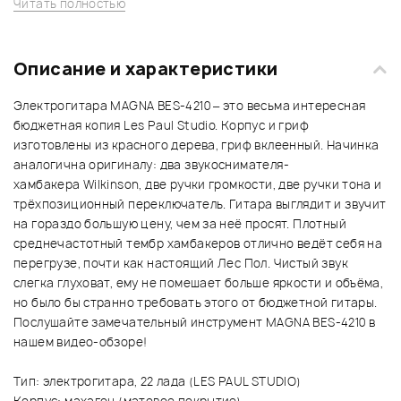
Читать полностью
Описание и характеристики
Электрогитара MAGNA BES-4210 – это весьма интересная
бюджетная копия
Les Paul Studio.
Корпус и гриф
изготовлены из красного дерева, гриф вклеенный. Начинка
аналогична оригиналу: два звукоснимателя-
хамбакера
Wilkinson,
две ручки громкости, две ручки тона и
трёхпозиционный переключатель. Гитара выглядит и звучит
на гораздо большую цену, чем за неё просят. Плотный
среднечастотный тембр хамбакеров отлично ведёт себя на
перегрузе, почти как настоящий Лес Пол. Чистый звук
слегка глуховат, ему не помешает больше яркости и объёма,
но было бы странно требовать этого от бюджетной гитары.
Послушайте замечательный инструмент MAGNA BES-4210 в
нашем видео-обзоре!
Тип: электрогитара, 22 лада (LES PAUL STUDIO)