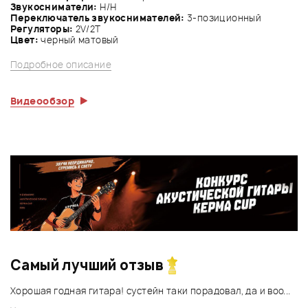
Звукосниматели:
Н/Н
Переключатель звукоснимателей:
3-позиционный
Регуляторы:
2V/2Т
Цвет:
черный матовый
Подробное описание
Видеообзор
Самый лучший отзыв
Хорошая годная гитара! сустейн таки порадовал, да и воо...