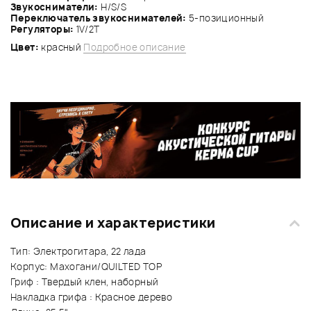
Звукосниматели:
Н/S/S
Переключатель звукоснимателей:
5-позиционный
Регуляторы:
1V/2Т
Цвет:
красный
Подробное описание
Описание и характеристики
Тип: Электрогитара, 22 лада
Корпус: Махогани/QUILTED TOP
Гриф : Твердый клен, наборный
Накладка грифа : Красное дерево