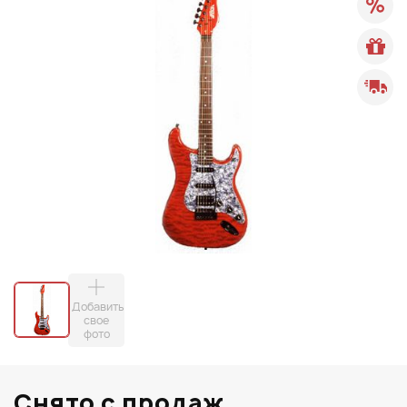
Добавить
свое
фото
Снято с продаж