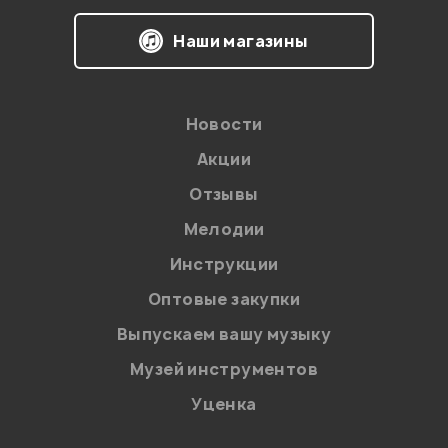
Наши магазины
Новости
Акции
Отзывы
Мелодии
Я даю
согласие
на обработку персональных данных в
Инструкции
соответствии с
Политикой в отношении обработки
персональных данных.
Оптовые закупки
Введите проверочное число:
Выпускаем вашу музыку
Музей инструментов
Уценка