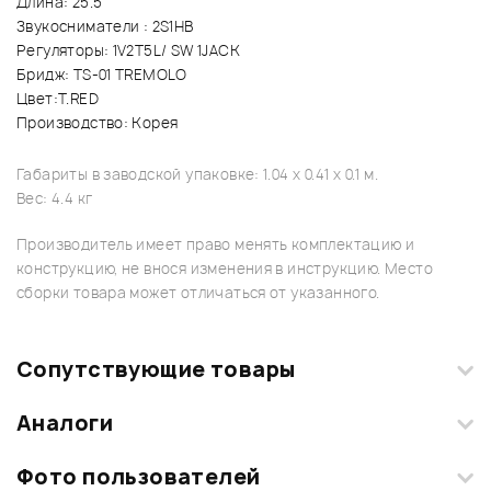
Длина: 25.5"
Звукосниматели : 2S1HB
Регуляторы: 1V2T5L/ SW 1JACK
Бридж: TS-01 TREMOLO
Цвет:T.RED
Производство: Корея
Габариты в заводской упаковке: 1.04 x 0.41 x 0.1 м.
Вес: 4.4 кг
Производитель имеет право менять комплектацию и
конструкцию, не внося изменения в инструкцию. Место
сборки товара может отличаться от указанного.
Сопутствующие товары
Аналоги
Фото пользователей