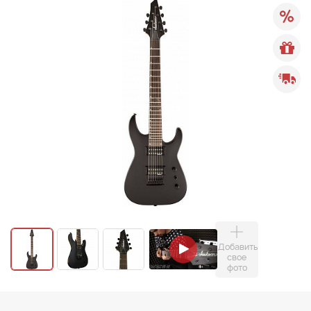
Добавить
свое
фото