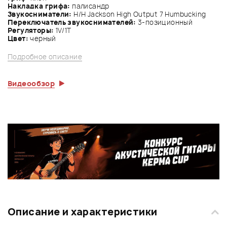
Накладка грифа:
палисандр
Звукосниматели:
Н/Н Jackson High Output 7 Humbucking
Переключатель звукоснимателей:
3-позиционный
Регуляторы:
1V/1Т
Цвет:
черный
Подробное описание
Видеообзор
Описание и характеристики