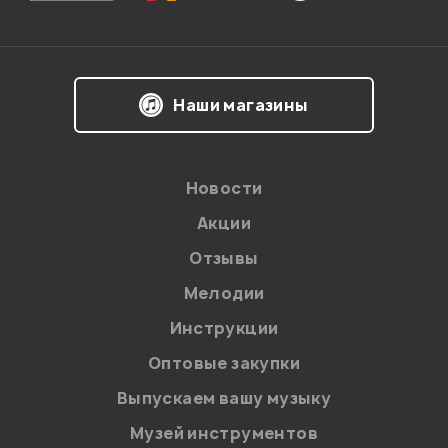
Впечатления о товаре:
Наши магазины
Новости
Акции
Отзывы
Мелодии
Я даю
согласие
на обработку персональных данных в
Инструкции
соответствии с
Политикой в отношении обработки
персональных данных.
Оптовые закупки
Введите проверочное число:
Выпускаем вашу музыку
Музей инструментов