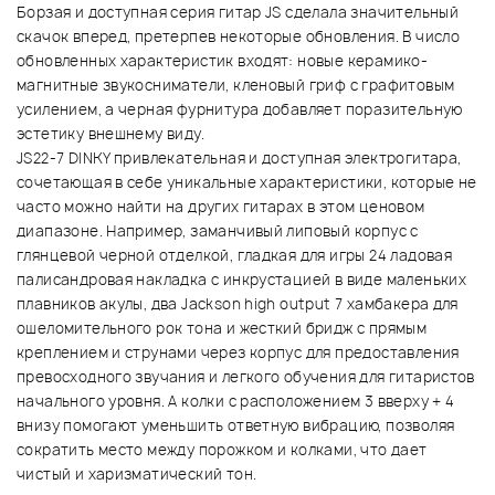
Борзая и доступная серия гитар
JS
сделала значительный
скачок вперед, претерпев некоторые обновления. В число
обновленных характеристик входят: новые керамико-
магнитные звукосниматели, кленовый гриф с графитовым
усилением, а черная фурнитура добавляет поразительную
эстетику внешнему виду.
JS22-7 DINKY привлекательная и доступная электрогитара,
сочетающая в себе уникальные характеристики, которые не
часто можно найти на других гитарах в этом ценовом
диапазоне. Например, заманчивый липовый корпус с
глянцевой черной отделкой, гладкая для игры 24 ладовая
палисандровая накладка с инкрустацией в виде маленьких
плавников акулы, два Jackson high output 7 хамбакера для
ошеломительного рок тона и жесткий бридж с прямым
креплением и струнами через корпус для предоставления
превосходного звучания и легкого обучения для гитаристов
начального уровня. А колки с расположением 3 вверху + 4
внизу помогают уменьшить ответную вибрацию, позволяя
сократить место между порожком и колками, что дает
чистый и харизматический тон.