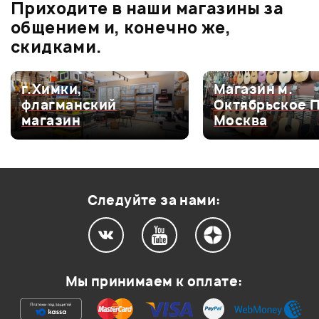
Приходите в наши магазины за
0.0
общением и, конечно же,
скидками.
Оценка
5
0
г.Химки,
Магазин м.
флагманский
Октябрьское 
Оценка
4
0
СТОЙКА ПОД
МИКРОФОН SE
КОМБОУСИЛ
магазин
Москва
КОМБИК PROEL
ELECTRONICS SE
BUGERA 6260
Оценка
3
0
EL650
2200T
INFINIUM
Оценка
2
0
Оценка
1
0
Следуйте за нами:
Мой отзыв о товаре
Мы принимаем к оплате:
Ваша оценка: