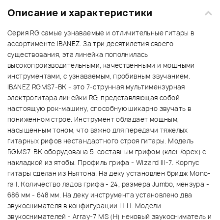
Описание и характеристики
Серия RG самые узнаваемые и отличительные гитары в
ассортименте IBANEZ. За три десятилетия своего
существования, эта линейка пополнилась
высокопроизводительными, качественными и мощными
инструментами, с узнаваемым, пробивным звучанием.
IBANEZ RGMS7-BK - это 7-струнная мультимензурная
электрогитара линейки RG, представляющая собой
настоящую рок-машину, способную шикарно звучать в
пониженном строе. Инструмент обладает мощным,
насыщенным тоном, что важно для передачи тяжелых
гитарных рифов нестандартного строя гитары. Модель
RGMS7-BK оборудована 5-составным грифом (клен/орех) с
накладкой из ятобы. Профиль грифа - Wizard III-7. Корпус
гитары сделан из Ньятона. На деку установлен бридж Mono-
rail. Количество ладов грифа - 24, размера Jumbo, мензура -
686 мм - 648 мм. На деку инструмента установлено два
звукоснимателя в конфигурации Н-Н. Модели
звукоснимателей - Array-7 MS (H) нековый звукосниматель и