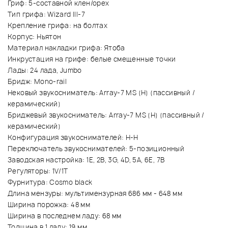
Гриф: 5-составной клен/орех
Тип грифа: Wizard III-7
Крепление грифа: на болтах
Корпус: Ньятон
Материал накладки грифа: Ятоба
Инкрустация на грифе: белые смещенные точки
Лады: 24 лада, Jumbo
Бридж: Mono-rail
Нековый звукосниматель: Array-7 MS (H) (пассивный /
керамический)
Бриджевый звукосниматель: Array-7 MS (H) (пассивный /
керамический)
Конфигурация звукоснимателей: H-H
Переключатель звукоснимателей: 5-позиционный
Заводская настройка: 1E, 2B, 3G, 4D, 5A, 6E, 7B
Регуляторы: 1V/1T
Фурнитура: Cosmo black
Длина мензуры: мультимензурная 686 мм - 648 мм
Ширина порожка: 48 мм
Ширина в последнем ладу: 68 мм
Толщина в 1 ладу: 19 мм