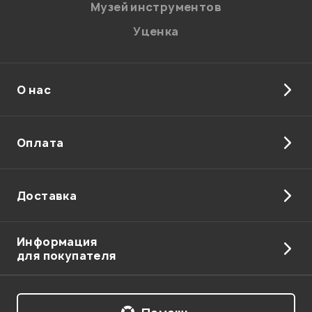
Музей инструментов
Уценка
Мой отзыв о товаре
О нас
Ваша оценка:
Оплата
Впечатления о товаре:
Доставка
Информация
для покупателя