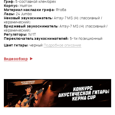
Гриф:
5-составной клен/орех
Корпус:
Ньятон
Материал накладки грифа:
Ятоба
Лады:
24 Jumbo
Нековый звукосниматель:
Array-7 MS (H) (пассивный /
керамический)
Бриджевый звукосниматель:
Array-7 MS (H) (пассивный /
керамический)
Регуляторы:
1V/1T
Переключатель звукоснимателей:
5-ти позиционный
Цвет гитары:
черный
Подробное описание
Видеообзор