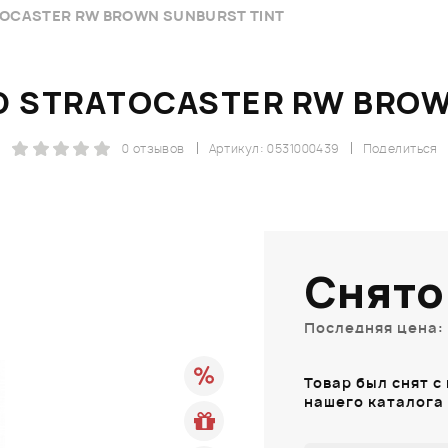
OCASTER RW BROWN SUNBURST TINT
D STRATOCASTER RW BROW
0 отзывов
Артикул: 0531000439
Поделиться
Снято
Последняя цена: 
Товар был снят с
нашего каталога