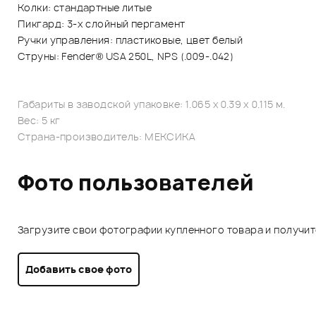
Колки: стандартные литые
Пикгард: 3-х слойный пергамент
Ручки управления: пластиковые, цвет белый
Струны: Fender® USA 250L, NPS (.009-.042)
Габариты в заводской упаковке: 1.065 x 0.39 x 0.115 м.
Вес: 5 кг
Страна-производитель: МЕКСИКА
Фото пользователей
Загрузите свои фотографии купленного товара и получи
Добавить свое фото