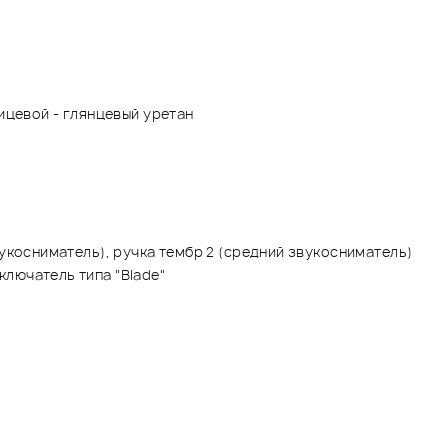
лицевой - глянцевый уретан
вукосниматель), ручка тембр 2 (средний звукосниматель)
лючатель типа "Blade"