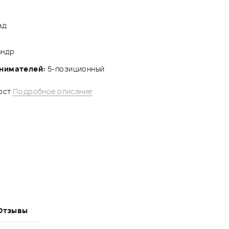
ад
андр
снимателей:
5-позиционный
рст
Подробное описание
Отзывы