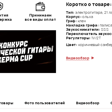
Коротко о товаре:
Тип:
электрогитара, 21 л
нтия
Принимаем
Корпус:
ольха
держка
все виды оплат
Гриф:
клен
Накладка грифа:
палис
Звукосниматели:
SSS
Переключатель звуко
Регуляторы:
1V/2Т
Цвет:
коричневый санбе
Видеообзор
товары
Фото пользователей
Видеообзор