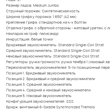
Размер ладов: Medium Jumbo
Струнный порожек: Синтетическая кость
Ширина грифа у порожка: 1.650” (42 мм)
Крепление грифа: стандартное,на 4-х болтах
Отделка грифа: с обратной стороны - матовый уретан, с 
Накладка на гриф: палисандр
Инкрустация: белые точки
Бриджевый звукосниматель: Standard Single-Coil Strat
Средний звукосниматель: Standard Single-Coil Strat
Нековый звукосниматель: Standard Single-Coil Strat
Регуляторы: ручка громкости, ручка тембра 1 (нэковый з
Переключатель звукоснимателей: 5-ти позиционный перек
Позиция 1. Бриджевый звукосниматель
Позиция 2. Бриджевый и средний звукосниматели
Позиция 3. Средний звукосниматель
Позиция 4. Средний и нэковый звукосниматели
Позиция 5. Нэковый звукосниматель
Конфигурация звукоснимателей: SSS
Бридж: винтажный 6-Saddle Synchronized Tremolo