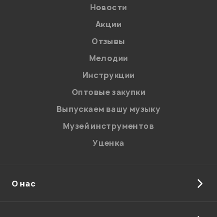
Новости
Акции
Отзывы
Мелодии
Я даю
согласие
на обработку персональных данных в
Инструкции
соответствии с
Политикой в отношении обработки
персональных данных.
Оптовые закупки
Введите проверочное число:
Выпускаем вашу музыку
Музей инструментов
Уценка
О нас
Отправить