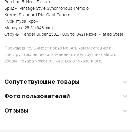
Position 5. Neck Pickup
Бридж: Vintage Style Synchronous Tremolo
Колки: Standard Die-Cast Tuners
Фурнитура: хром
Мензура: 25.5” (648 mm)
Струны: Fender Super 250L, (.009 to .042) Nickel Plated Steel
Производитель имеет право менять комплектацию и
конструкцию, не внося изменения в инструкцию. Место
сборки товара может отличаться от указанного.
Сопутствующие товары
Фото пользователей
Отзывы
Загрузите свои фотографии купленного товара и получите
+1000 бонусов
.
Смарт-навигатор