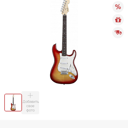
Добавить
свое
фото