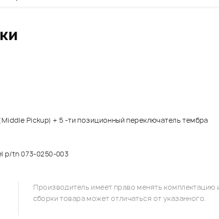
ики
2. (Middle Pickup) + 5 -ти позиционный переключатель тембра
eel p/tn 073-0250-003
Производитель имеет право менять комплектацию и
сборки товара может отличаться от указанного.