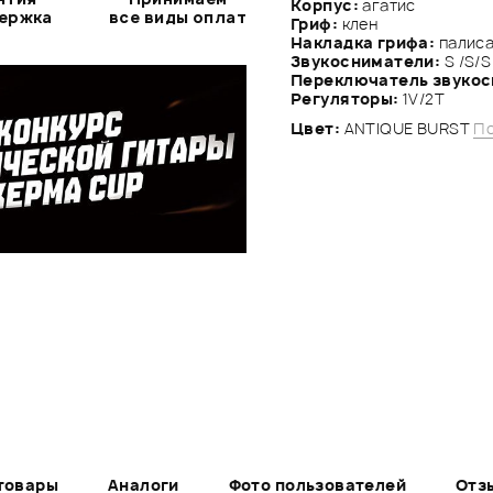
Корпус:
агатис
держка
все виды оплат
Гриф:
клен
Накладка грифа:
палиса
Звукосниматели:
S /S/S
Переключатель звуко
Регуляторы:
1V/2Т
Цвет:
ANTIQUE BURST
По
товары
Аналоги
Фото пользователей
Отз