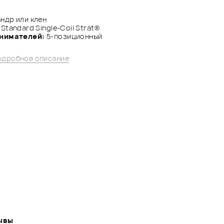
ндр или клен
 Standard Single-Coil Strat®
снимателей:
5-позиционный
дробное описание
ывы