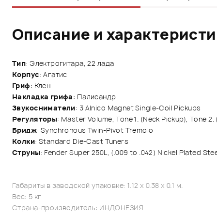
Описание и характерист
Тип
: Электрогитара, 22 лада
Корпус
: Агатис
Гриф
: Клен
Накладка грифа
: Палисандр
Звукосниматели
: 3 Alnico Magnet Single-Coil Pickups
Регуляторы
: Master Volume, Tone 1. (Neck Pickup), Tone 
Бридж
: Synchronous Twin-Pivot Tremolo
Колки
: Standard Die-Cast Tuners
Струны
: Fender Super 250L, (.009 to .042) Nickel Plated St
Габариты в заводской упаковке: 1.12 x 0.38 x 0.1 м.
Вес: 5 кг
Страна-производитель: ИНДОНЕЗИЯ