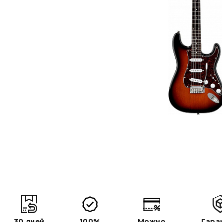
30 дней
100%
Можно
Гара