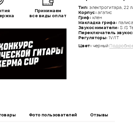
Тип:
электрогитара, 22 
нтия
Принимаем
Корпус:
агатис
держка
все виды оплат
Гриф:
клен
Накладка грифа:
палис
Звукосниматели:
S /S T
Переключатель звуко
Регуляторы:
1V/1Т
Цвет:
черный
Подробное
товары
Фото пользователей
Отзывы