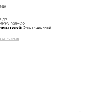
лада
андр
ele® Single-Coil
снимателей:
3-позиционный
 описание