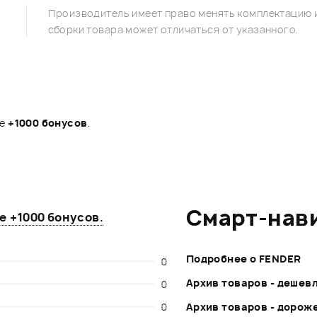
Производитель имеет право менять комплектацию и
сборки товара может отличаться от указанного.
те
+1000 бонусов
.
Смарт-нав
те
+1000 бонусов
.
Подробнее о FENDER
0
Архив товаров - дешев
0
0
Архив товаров - дорож