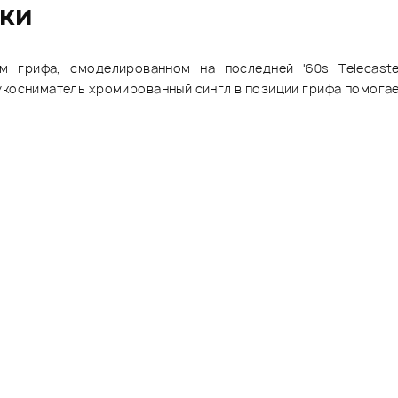
ики
ем грифа, смоделированном на последней '60s Telecast
укосниматель хромированный сингл в позиции грифа помогае