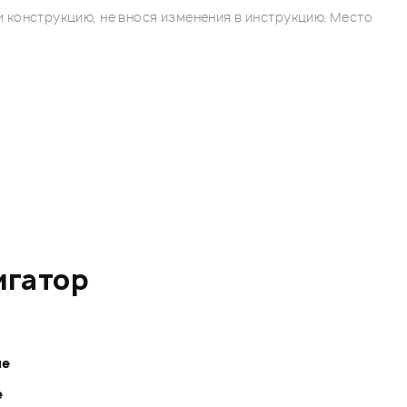
 конструкцию, не внося изменения в инструкцию. Место
игатор
ле
е