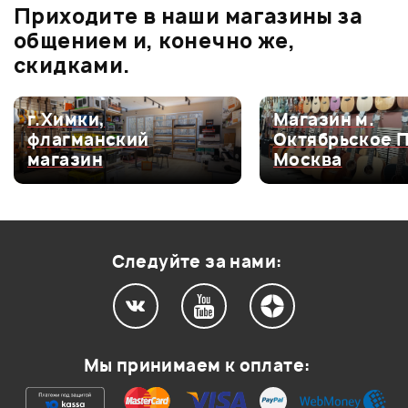
Приходите в наши магазины за
5.0
общением и, конечно же,
скидками.
Оценка
5
100%
г.Химки,
Магазин м.
флагманский
Октябрьское 
Оценка
4
0
магазин
Москва
Оценка
3
0
Оценка
2
0
Оценка
1
0
Следуйте за нами:
0
0
Мы принимаем к оплате:
Подоидет гитара для легких стилей?