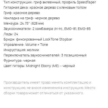
Тип конструкции: гриф вклеенный, профиль SpeedTaper
Гитарная дека: красное дерево с кленовым топом
Гриф: красное дерево
Накладка на гриф: черное дерево
Мензура: 24.75" (628 мм)
Звукосниматели: 2 хамбакера (H-H), EMG-81, EMG-85
Лады: 24
Бридж: фиксированный LockTone Stopbar
Управление: Volume + Tone
Инкрустация: молнии
Переключатель звукоснимателей: 3 позиционный
Фурнитура: черная
Цвет гитары: Midnight Ebony (ME) - черный
Производитель имеет право менять комплектацию и
конструкцию, не внося изменения в инструкцию. Место
сборки товара может отличаться от указанного.