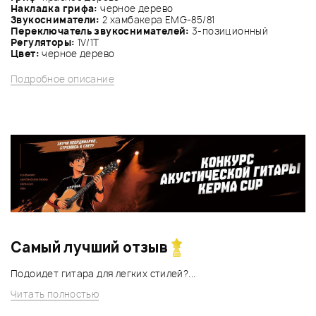
Накладка грифа:
черное дерево
Звукосниматели:
2 хамбакера EMG-85/81
Переключатель звукоснимателей:
3-позиционный
Регуляторы:
1V/1Т
Цвет:
черное дерево
Подробное описание
Самый лучший отзыв
Подоидет гитара для легких стилей?...
Читать полностью