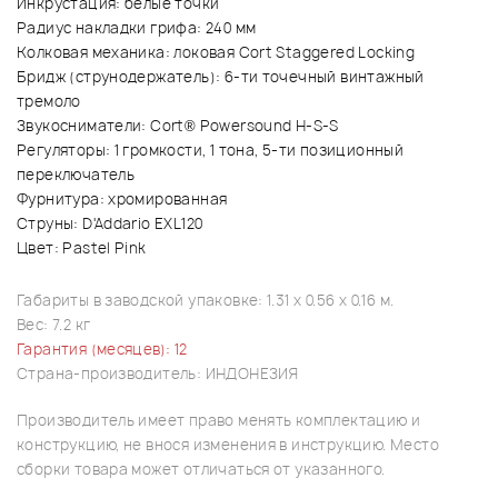
Инкрустация: белые точки
Радиус накладки грифа: 240 мм
Колковая механика: локовая Cort Staggered Locking
Бридж (струнодержатель): 6-ти точечный винтажный
тремоло
Звукосниматели: Cort® Powersound H-S-S
Регуляторы: 1 громкости, 1 тона, 5-ти позиционный
переключатель
Фурнитура: хромированная
Струны: D'Addario EXL120
Цвет:
Pastel Pink
Габариты в заводской упаковке: 1.31 x 0.56 x 0.16 м.
Вес: 7.2 кг
Гарантия (месяцев): 12
Страна-производитель: ИНДОНЕЗИЯ
Производитель имеет право менять комплектацию и
конструкцию, не внося изменения в инструкцию. Место
сборки товара может отличаться от указанного.