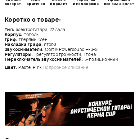
возврат
оригинал
в кредит
и поддержка
все виды оплат
Коротко о товаре:
Тип:
электрогитара, 22 лада
Корпус:
тополь
Гриф:
твердый клен
Накладка грифа:
ятоба
Звукосниматели:
Cort® Powersound H-S-S
Регуляторы:
1 регулятор громкости, 1 тона
Переключатель звукоснимателей:
5-позиционный
Цвет:
Pastel Pink
Подробное описание