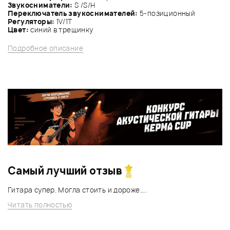
Звукосниматели:
S /S/Н
Переключатель звукоснимателей:
5-позиционный
Регуляторы:
1V/1Т
Цвет:
синий в трещинку
Подробное описание
Самый лучший отзыв
Гитара супер. Могла стоить и дороже....
Читать полностью