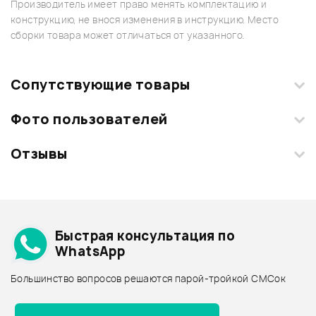
Производитель имеет право менять комплектацию и
конструкцию, не внося изменения в инструкцию. Место
сборки товара может отличаться от указанного.
Сопутствующие товары
Фото пользователей
Отзывы
Загрузите свои фотографии купленного товара и получите
+1000 бонусов
.
Смарт-навигатор
Добавить свое фото
Подробнее о ASHTONE
Быстрая консультация по
Архив товаров - дешевле
WhatsApp
Архив товаров - дороже
Большинство вопросов решаются парой-тройкой СМСок
Все товары ASHTONE
ХИТ
Архив товаров - новинки