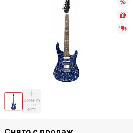
Добавить
свое
фото
Снято с продаж