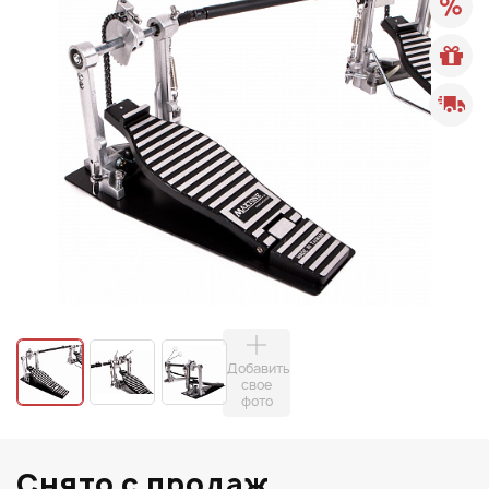
Добавить
свое
фото
Снято с продаж