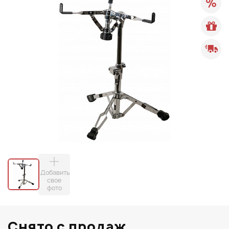
Добавить
свое
фото
Снято с продаж