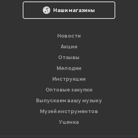
Наши магазины
Новости
Акции
Отзывы
Мелодии
Я даю
согласие
на обработку персональных данных в
Инструкции
соответствии с
Политикой в отношении обработки
персональных данных.
Оптовые закупки
Введите проверочное число:
Выпускаем вашу музыку
Музей инструментов
Уценка