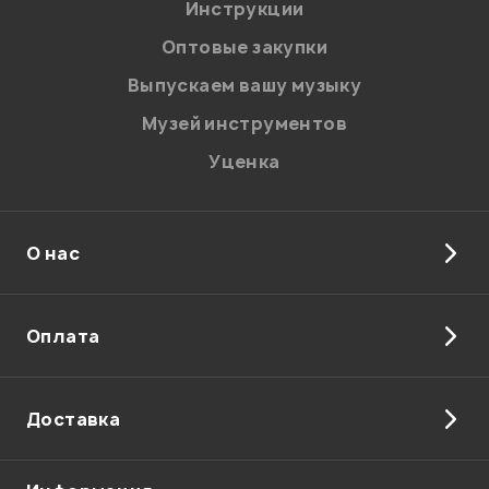
Я даю
согласие
на обработку персональных данных в
Инструкции
соответствии с
Политикой в отношении обработки
персональных данных.
Оптовые закупки
Введите проверочное число:
Выпускаем вашу музыку
Музей инструментов
Уценка
О нас
Отправить
Оплата
Доставка