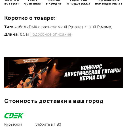
возврат
оригинал
в кредит
и поддержка
все виды оплат
Коротко о товаре:
Тип:
кабель DMX с разъемами XLR(папа) <- > XLR(мама)
Длина:
0,5 м
Подробное описание
Стоимость доставки в ваш город
Курьером
Забрать в ПВЗ