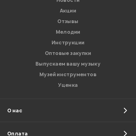
Новости
Акции
Отзывы
Мелодии
Я даю
согласие
на обработку персональных данных в
Инструкции
соответствии с
Политикой в отношении обработки
персональных данных.
Оптовые закупки
Введите проверочное число:
Выпускаем вашу музыку
Музей инструментов
Уценка
О нас
Отправить
Оплата