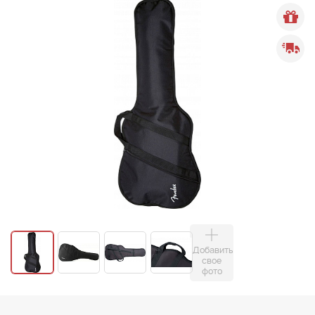
Добавить
свое
фото