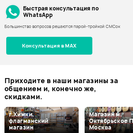
Быстрая консультация по
Архив товаров - дешевле
WhatsApp
Архив товаров - дороже
Большинство вопросов решаются парой-тройкой СМСок
Все товары FENDER
ХИТ
ХИТ
Архив товаров - новинки
950 ₽
890 ₽
Консультация в MAX
РЕМЕНЬ PLANET WAVES
СТРУНЫ D'ADDARIO EJ16
PWSPA200
Отзывы
Оставьте отзыв и получите
+1000
0
бонусов
.
В корзину
В корзину
Приходите в наши магазины за
0.0
общением и, конечно же,
скидками.
Оценка
5
0
г.Химки,
Магазин м.
флагманский
Октябрьское 
Оценка
4
0
магазин
Москва
Оценка
3
0