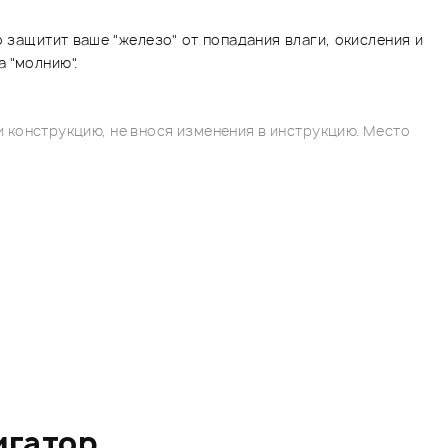
 защитит ваше "железо" от попадания влаги, окисления и
 "молнию".
 конструкцию, не внося изменения в инструкцию. Место
игатор