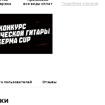
Подробное описание
держка
все виды оплат
то пользователей
Отзывы
ики