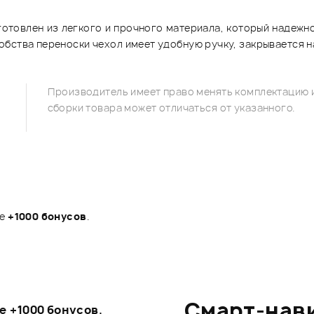
отовлен из легкого и прочного материала, который надежно
бства переноски чехол имеет удобную ручку, закрывается на
Производитель имеет право менять комплектацию и
сборки товара может отличаться от указанного.
те
+1000 бонусов
.
Смарт-нав
те
+1000 бонусов
.