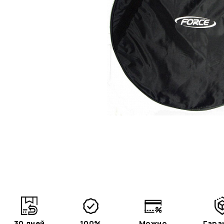
30 дней
100%
Можно
Гара