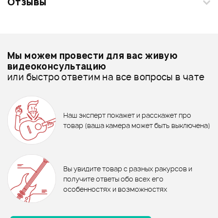
Отзывы
Загрузите свои фотографии купленного товара и получите
+1000 бонусов
.
Смарт-навигатор
Добавить свое фото
Подробнее о GoPower
Мы можем провести для вас живую
Батарейки - дешевле
видеоконсультацию
или быстро ответим на все вопросы в чате
Батарейки - дороже
ХИТ
540 ₽
Все товары GoPower
ТРЕНАЖЕР GUITTO GFE-01
NEW
ХИТ
NEW
Демпфер GUITTO GGF-01
Батарейки - новинки
Наш эксперт покажет и расскажет про
30 ₽
30 ₽
товар (ваша камера может быть выключена)
Ожидается
Батарейки GoPower LR6/AA
Батарейки GoPower LR03/AAA
В корзину
Отзывы
Оставьте отзыв и получите
+1000
0
бонусов
.
В корзину
В корзину
Вы увидите товар с разных ракурсов и
0.0
получите ответы обо всех его
особенностях и возможностях