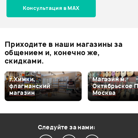
Консультация в MAX
Оценка
5
0
Оценка
4
0
Оценка
3
0
Оценка
2
0
Приходите в наши магазины за
Оценка
1
0
общением и, конечно же,
скидками.
г.Химки,
Магазин м.
Мой отзыв о товаре
флагманский
Октябрьское 
магазин
Москва
Ваша оценка:
Впечатления о товаре:
Следуйте за нами: