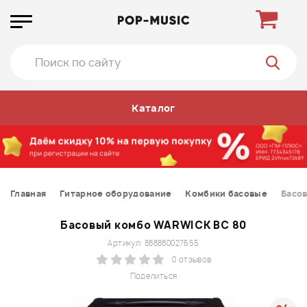
Каталог
Главная
Гитарное оборудование
Комбики басовые
Басо
Басовый комбо WARWICK BC 80
Артикул: 888880027655
0 отзывов
Поделиться