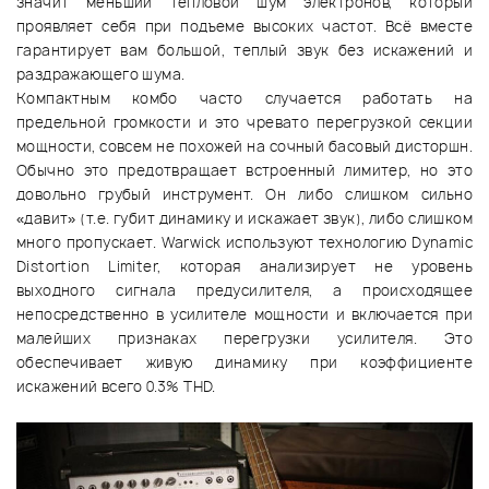
значит меньший тепловой шум электронов, который
проявляет себя при подъеме высоких частот. Всё вместе
гарантирует вам большой, теплый звук без искажений и
раздражающего шума.
Компактным комбо часто случается работать на
предельной громкости и это чревато перегрузкой секции
мощности, совсем не похожей на сочный басовый дисторшн.
Обычно это предотвращает встроенный лимитер, но это
довольно грубый инструмент. Он либо слишком сильно
«давит» (т.е. губит динамику и искажает звук), либо слишком
много пропускает. Warwick используют технологию Dynamic
Distortion Limiter, которая анализирует не уровень
выходного сигнала предусилителя, а происходящее
непосредственно в усилителе мощности и включается при
малейших признаках перегрузки усилителя. Это
обеспечивает живую динамику при коэффициенте
искажений всего 0.3% THD.