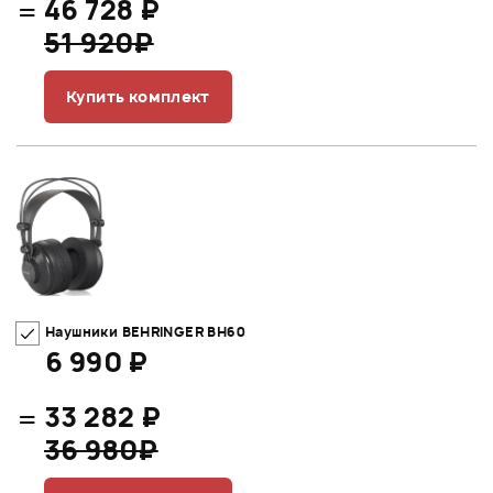
=
46 728 ₽
51 920₽
Купить комплект
Наушники BEHRINGER BH60
6 990 ₽
=
33 282 ₽
36 980₽