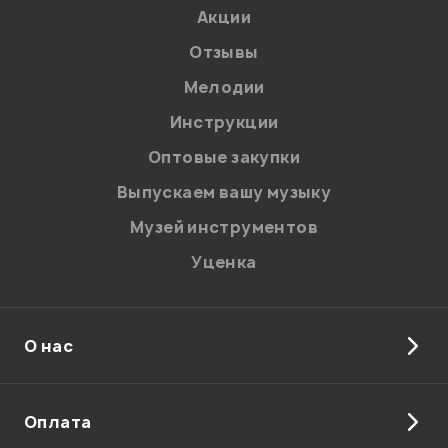
Акции
Отзывы
Мелодии
Я даю
согласие
на обработку персональных данных в
Инструкции
соответствии с
Политикой в отношении обработки
персональных данных.
Оптовые закупки
Введите проверочное число:
Выпускаем вашу музыку
Музей инструментов
Уценка
О нас
Отправить
Оплата