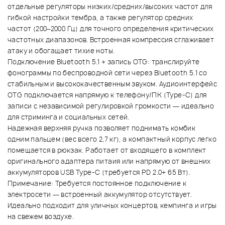
отдельные регуляторы низких/средних/высоких частот для
гибкой настройки тембра, а также регулятор средних
частот (200–2000 Гц) для точного определения критических
частотных диапазонов. Встроенная компрессия сглаживает
атаку и обогащает тихие ноты.
Подключение Bluetooth 5.1 + запись OTG: транслируйте
фонограммы по беспроводной сети через Bluetooth 5.1 со
стабильным и высококачественным звуком. Аудиоинтерфейс
OTG подключается напрямую к телефону/ПК (Type-C) для
записи с независимой регулировкой громкости — идеально
для стриминга и социальных сетей.
Надежная верхняя ручка позволяет поднимать комбик
одним пальцем (вес всего 2,7 кг), а компактный корпус легко
помещается в рюкзак. Работает от входящего в комплект
оригинального адаптера питаия или напрямую от внешних
аккумуляторов USB Type-C (требуется PD 2.0+ 65 Вт).
Примечание: Требуется постоянное подключение к
электросети — встроенный аккумулятор отсутствует.
Идеально подходит для уличных концертов, кемпинга и игры
на свежем воздухе.