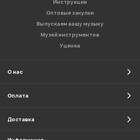
Я даю
согласие
на обработку персональных данных в
Инструкции
соответствии с
Политикой в отношении обработки
персональных данных.
Оптовые закупки
Введите проверочное число:
Выпускаем вашу музыку
Музей инструментов
Уценка
О нас
Отправить
Оплата
Доставка
Информация