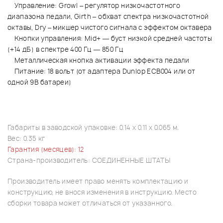
Управление: Growl – регулятор низкочастотного
диапазона педали, Girth – обхват спектра низкочастотной
октавы, Dry – микшер чистого сигнала с эффектом октавера
Кнопки управления: Mid+ — буст низкой средней частоты
(+14 дБ) в спектре 400 Гц — 850 Гц
Металлическая кнопка активации эффекта педали
Питание: 18 вольт (от адаптера Dunlop ECB004 или от
одной 9В батареи)
Габариты в заводской упаковке: 0.14 x 0.11 x 0.065 м.
Вес: 0.35 кг
Гарантия (месяцев): 12
Страна-производитель: СОЕДИНЕННЫЕ ШТАТЫ
Производитель имеет право менять комплектацию и
конструкцию, не внося изменения в инструкцию. Место
сборки товара может отличаться от указанного.