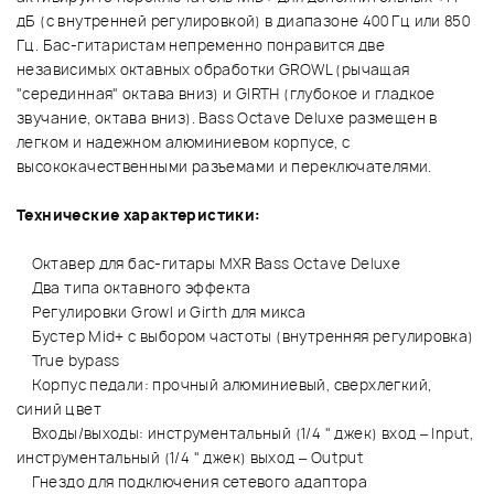
дБ (с внутренней регулировкой) в диапазоне 400 Гц или 850
Гц. Бас-гитаристам непременно понравится две
независимых октавных обработки GROWL (рычащая
"серединная" октава вниз) и GIRTH (глубокое и гладкое
звучание, октава вниз). Bass Octave Deluxe размещен в
легком и надежном алюминиевом корпусе, с
высококачественными разъемами и переключателями.
Технические характеристики:
Октавер для бас-гитары MXR Bass Octave Deluxe
Два типа октавного эффекта
Регулировки Growl и Girth для микса
Бустер Mid+ c выбором частоты (внутренняя регулировка)
True bypass
Корпус педали: прочный алюминиевый, сверхлегкий,
синий цвет
Входы/выходы: инструментальный (1/4 " джек) вход – Input,
инструментальный (1/4 " джек) выход – Output
Гнездо для подключения сетевого адаптора