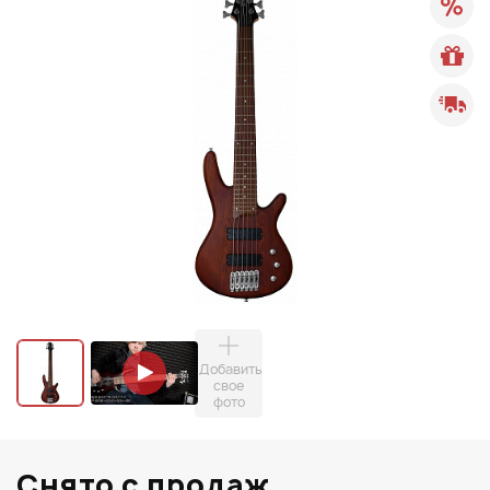
Добавить
свое
фото
Снято с продаж