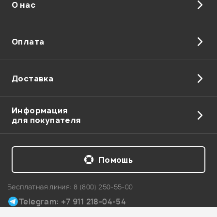
О нас
Здравствуйте! С boss odb 3 отлично себя
проявляет. Из комбиков присмотритесь к BOSS
KATANA-50
https://pop-
music.ru/products/gitarnyy-kombo-boss-katana-
Оплата
50-888880023046/
Администратор
Доставка
Информация
для покупателя
6
1
захотел 6струнный бас для эксперемента! купил этот!
Помощь
отличный!играл на концерте,звук хороший и фона нет!
короче за свои деньги лучший выбор!
Бесплатная линия:
8 (800) 250-55-00
Гость
16.08.2012
Telegram: +7 911 218-04-54
Карта сайта