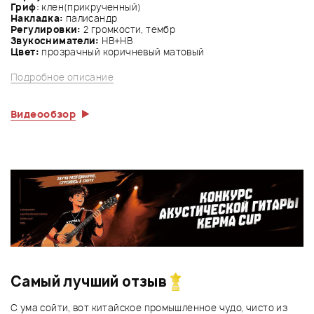
Гриф
: клен(прикрученный)
Накладка:
палисандр
Регулировки:
2 громкости, тембр
Звукосниматели:
HB+HB
Цвет:
прозрачный коричневый матовый
Подробное описание
Видеообзор
Самый лучший отзыв
С ума сойти, вот китайское промышленное чудо, чисто из