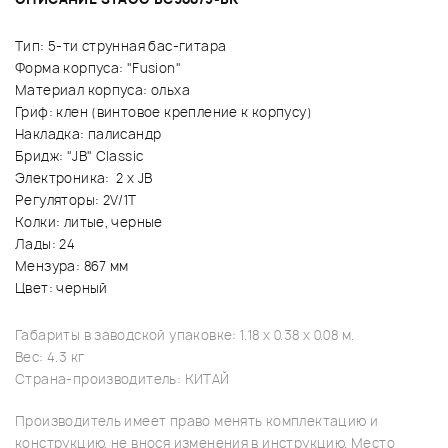
Тип: 5-ти струнная бас-гитара
Форма корпуса: "Fusion"
Материал корпуса: ольха
Гриф: клен (винтовое крепление к корпусу)
Накладка: палисандр
Бридж: "JB" Classic
Электроника: 2 x JB
Регуляторы: 2V/1T
Колки: литые, черные
Лады: 24
Мензура: 867 мм
Цвет: черный
Габариты в заводской упаковке: 1.18 x 0.38 x 0.08 м.
Вес: 4.3 кг
Страна-производитель: КИТАЙ
Производитель имеет право менять комплектацию и
конструкцию, не внося изменения в инструкцию. Место