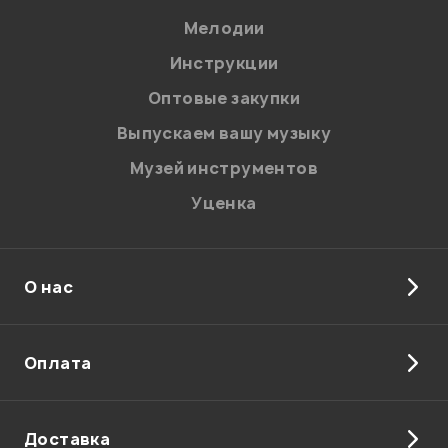
Мелодии
Я даю
согласие
на обработку персональных данных в
Инструкции
соответствии с
Политикой в отношении обработки
персональных данных.
Оптовые закупки
Введите проверочное число:
Выпускаем вашу музыку
Музей инструментов
Уценка
О нас
Отправить
Оплата
Доставка