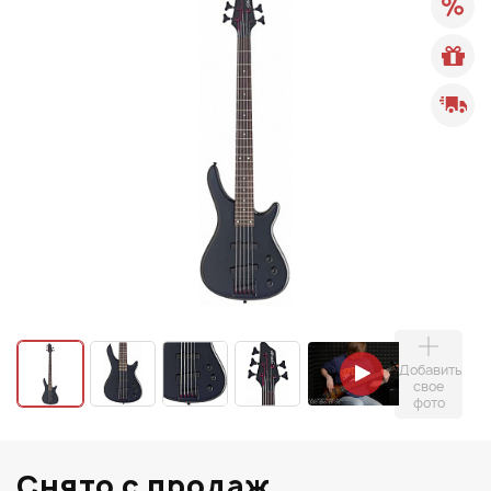
Добавить
свое
фото
Снято с продаж