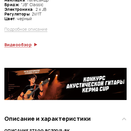
Бридж
: "JB" Classic
Электроника
: 2 x JB
Регуляторы
: 2V/1T
Цвет
: черный
Подробное описание
Видеообзор
Описание и характеристики
ОПИСАНИЕ STAGG BC300/5-BK