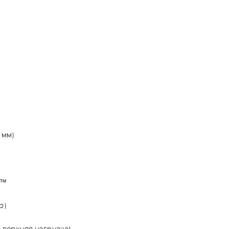
2 мм)
J™
p)
и верхняя нагрузка)