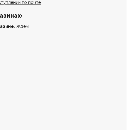
ступлении по почте
азинах:
азине:
Ждем