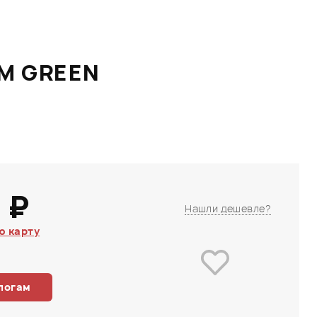
AM GREEN
 ₽
Нашли дешевле?
ю карту
логам