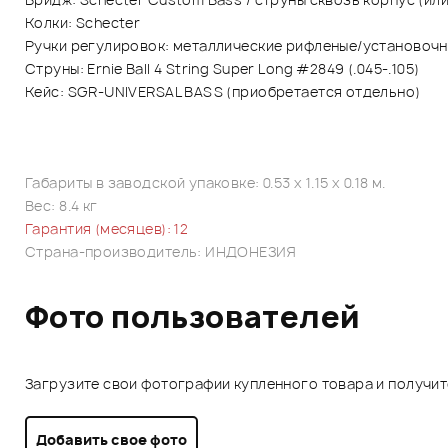
Колки: Schecter
Ручки регулировок: металлические рифленые/установочн
Струны: Ernie Ball 4 String Super Long #2849 (.045-.105)
Кейс: SGR-UNIVERSAL BASS (приобретается отдельно)
Габариты в заводской упаковке: 0.53 x 1.15 x 0.18 м.
Вес: 8.4 кг
Гарантия (месяцев): 12
Страна-производитель: ИНДОНЕЗИЯ
Фото пользователей
Загрузите свои фотографии купленного товара и получи
Добавить свое фото