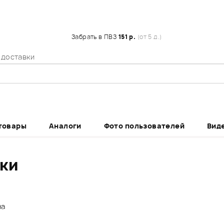
Забрать в ПВЗ
151 р.
(от 5 д.)
 доставки
товары
Аналоги
Фото пользователей
Вид
ики
ена