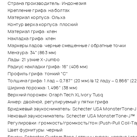
Страна производитель: Индонезия
Крепление грифа: на болтах
Материал корпуса: Ольха
Контур верха корпуса: плоский
Материал грифа: клен
Накладка грифа: клен
Маркеры ладов: черные смещенные / обратные точки
Мензура: 34" (863 мм)
Лады: 21 узкие X-Jumbo
Радиус накладки грифа: 16" (406 мм)
Профиль грифа: тонкий "С"
Толщина грифа: 1 лад – 0,787" (20 мм)/в 12 ладу – 0,866" (2
Ширина порожка: 1,496" (38 мм)
Верхний порожек: Graph Tech XL Ivory Tusq
Анкер: двойной, регулируемый у пятки грифа
Бриджевый звукосниматель: Schecter USA MonsterTone-
Нековый звукосниматель: Schecter USA MonsterTone-J™
Регулировки: громкость/громкость/тон (Push-Pull Coil-Ta
Цвет фурнитуры: черный
Бридж: Schecter Custom Bass / струны сквозь корпус (ил