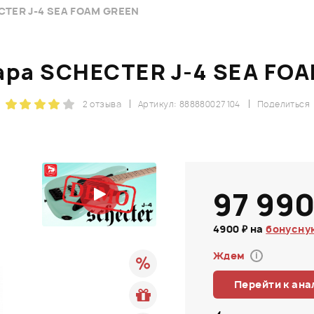
CTER J-4 SEA FOAM GREEN
ара SCHECTER J-4 SEA FO
2 отзыва
Артикул: 888880027104
Поделиться
97 990
4900 ₽ на
бонусну
Ждем
i
Перейти к ана