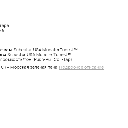
итара
ха
тель:
Schecter USA MonsterTone-J™
ль:
Schecter USA MonsterTone-J™
ромкость/тон (Push-Pull Coil-Tap)
FG) – Морская зеленая пена
Подробное описание