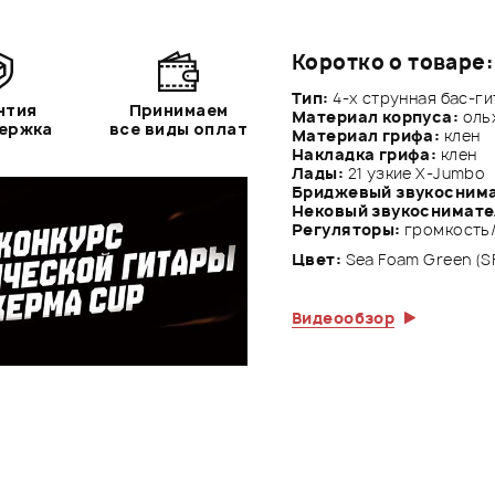
Коротко о товаре:
Тип:
4-х струнная бас-г
нтия
Принимаем
Материал корпуса:
оль
держка
все виды оплат
Материал грифа:
клен
Накладка грифа:
клен
Лады:
21 узкие X-Jumbo
Бриджевый звукоснима
Нековый звукоснимате
Регуляторы:
громкость/г
Цвет:
Sea Foam Green (S
Видеообзор