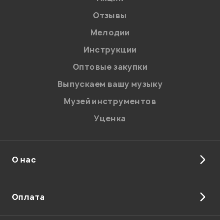
Отзывы
Мелодии
Я даю
согласие
на обработку персональных данных в
Инструкции
соответствии с
Политикой в отношении обработки
персональных данных.
Оптовые закупки
Введите проверочное число:
Выпускаем вашу музыку
Музей инструментов
Уценка
О нас
Отправить
Оплата