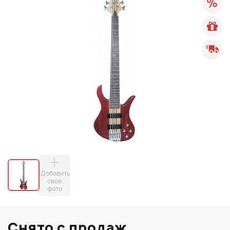
Добавить
свое
фото
Снято с продаж