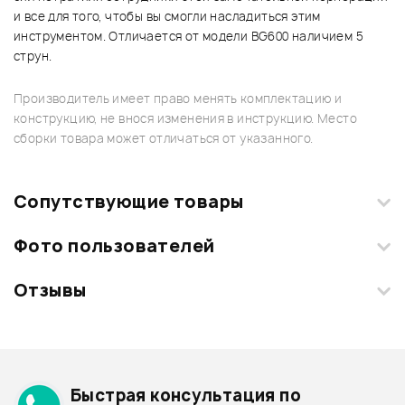
и все для того, чтобы вы смогли насладиться этим
инструментом. Отличается от модели BG600 наличием 5
струн.
Производитель имеет право менять комплектацию и
конструкцию, не внося изменения в инструкцию. Место
сборки товара может отличаться от указанного.
Сопутствующие товары
Фото пользователей
Отзывы
Загрузите свои фотографии купленного товара и получите
+1000 бонусов
.
Смарт-навигатор
Добавить свое фото
Подробнее о INVASION
Быстрая консультация по
Архив товаров - дешевле