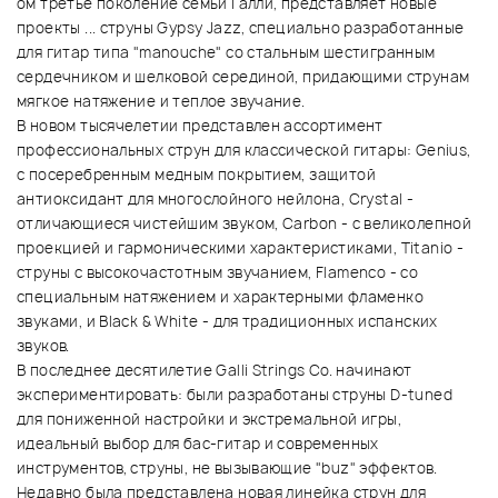
ом третье поколение семьи Галли, представляет новые
проекты ... струны Gypsy Jazz, специально разработанные
для гитар типа "manouche" со стальным шестигранным
сердечником и шелковой серединой, придающими струнам
мягкое натяжение и теплое звучание.
В новом тысячелетии представлен ассортимент
профессиональных струн для классической гитары: Genius,
с посеребренным медным покрытием, защитой
антиоксидант для многослойного нейлона, Crystal -
отличающиеся чистейшим звуком, Carbon - с великолепной
проекцией и гармоническими характеристиками, Titanio -
струны с высокочастотным звучанием, Flamenco - со
специальным натяжением и характерными фламенко
звуками, и Black & White - для традиционных испанских
звуков.
В последнее десятилетие Galli Strings Co. начинают
экспериментировать: были разработаны струны D-tuned
для пониженной настройки и экстремальной игры,
идеальный выбор для бас-гитар и современных
инструментов, струны, не вызывающие "buz" эффектов.
Недавно была представлена новая линейка струн для