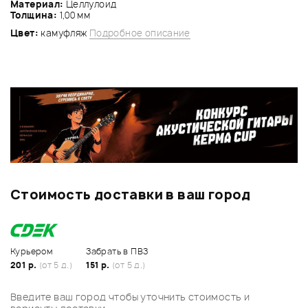
Материал:
Целлулоид
Толщина:
1,00 мм
Цвет:
камуфляж
Подробное описание
Стоимость доставки в ваш город
Курьером
Забрать в ПВЗ
201 р.
(от 5 д.)
151 р.
(от 5 д.)
Введите ваш город чтобы уточнить стоимость и