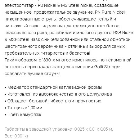
электрогитар - RS Nickel & MS Steel nickel, создающие
насыщенное, продолжительное звучание. PN Pure Nickel:
никелированные струны, обеспечивающие теплый и
винтажный звук - идеальны для традиционного блюза,
классического рока, рокабилли и многого другого. RSB Nickel
& MSB Steel Bass с никелированной или стальной обмоткой
шестигранного сердечника - отличный выбор для самых
требовательных гитаристов и басистов!
Таким образом, с 1890-х многое изменилось, но неизменной
осталась первоначальная цель компании Galli Strings:
создавать лучшие струны!
• Медиатор стандартной каплевидной формы
• Изготовлен из высококачественного целлулоида
• Обладает большой гибкостью и прочностью
• Толщина: 1,00 мм
• Цвет: камуфляж
Габариты в заводской упаковке: 0.025 x 0.01 x 0.03 м.
Вес: 0.001 кг