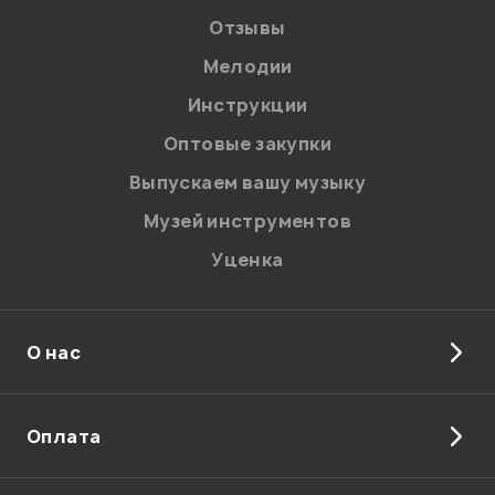
Отзывы
Мелодии
Я даю
согласие
на обработку персональных данных в
Инструкции
соответствии с
Политикой в отношении обработки
персональных данных.
Оптовые закупки
Введите проверочное число:
Выпускаем вашу музыку
Музей инструментов
Уценка
О нас
Отправить
Оплата